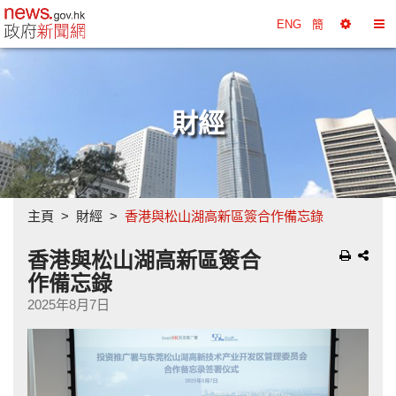
政府新聞網主頁
ENG
簡
選
切
擇
換
工
目
具
錄
財經
主頁
財經
香港與松山湖高新區簽合作備忘錄
香港與松山湖高新區簽合
作備忘錄
2025年8月7日