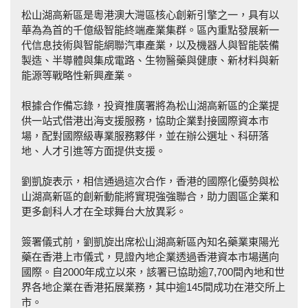
松山湖高新區是粵港澳大灣區核心創新引擎之一，具有以
華為為首的千億級智能終端產業集群。區內重點發展新一
代信息技術與智能網聯汽車產業，以及機器人與智能裝備
製造、半導體與集成電路、生物醫藥與健康、新材料與新
能源等戰略性新興產業。
根據合作備忘錄，投資推廣署將為松山湖高新區的企業提
供一站式借港出海支援服務，協助企業對接國際資本市
場，配對國際級專業服務夥伴，並在辦公選址、科研落
地、人才引進等方面提供支援。
劉凱旋表示，相信通過這次合作，香港的國際化優勢與松
山湖高新區的創新動能將實現強強聯合，助力園區企業和
更多創科人才在全球舞台大放異彩。
簽署儀式前，劉凱旋出席松山湖高新區內知名藥業東陽光
藥在香港上市儀式，見證內地企業透過香港資本市場邁向
國際。自2000年成立以來，該署已協助逾7,700間內地和世
界各地企業在香港拓展業務，其中逾145間成功在港交所上
市。