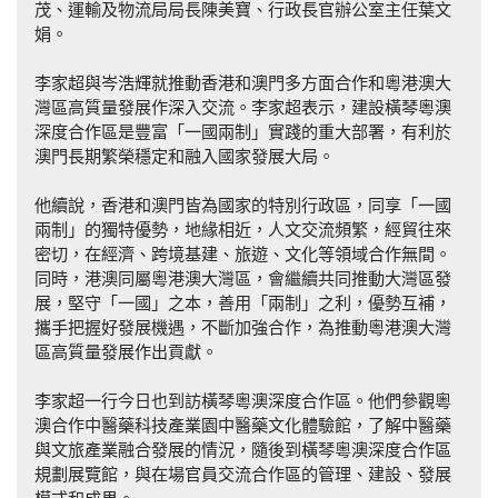
茂、運輸及物流局局長陳美寶、行政長官辦公室主任葉文
娟。
李家超與岑浩輝就推動香港和澳門多方面合作和粵港澳大
灣區高質量發展作深入交流。李家超表示，建設橫琴粵澳
深度合作區是豐富「一國兩制」實踐的重大部署，有利於
澳門長期繁榮穩定和融入國家發展大局。
他續說，香港和澳門皆為國家的特別行政區，同享「一國
兩制」的獨特優勢，地緣相近，人文交流頻繁，經貿往來
密切，在經濟、跨境基建、旅遊、文化等領域合作無間。
同時，港澳同屬粵港澳大灣區，會繼續共同推動大灣區發
展，堅守「一國」之本，善用「兩制」之利，優勢互補，
攜手把握好發展機遇，不斷加強合作，為推動粵港澳大灣
區高質量發展作出貢獻。
李家超一行今日也到訪橫琴粵澳深度合作區。他們參觀粵
澳合作中醫藥科技產業園中醫藥文化體驗館，了解中醫藥
與文旅產業融合發展的情況，隨後到橫琴粵澳深度合作區
規劃展覽館，與在場官員交流合作區的管理、建設、發展