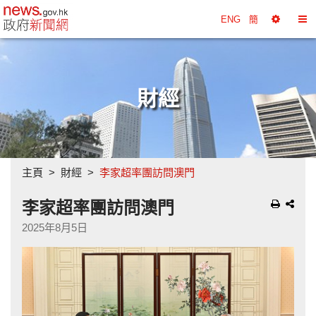
政府新聞網主頁
ENG
簡
選
切
擇
換
工
目
具
錄
財經
主頁
財經
李家超率團訪問澳門
李家超率團訪問澳門
2025年8月5日