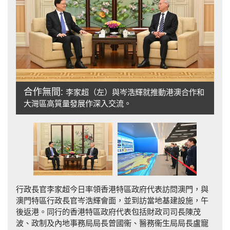
合作無間:
李家超（左）與岑浩輝就推動港澳合作和
大灣區高質量發展作深入交流。
作
行政長官李家超今日率領香港特區政府代表訪問澳門，與
澳門特區行政長官岑浩輝會面，並到訪當地基建設施，午
後返港。同行的香港特區政府代表包括財政司司長陳茂
波、政制及內地事務局局長曾國衞、醫務衞生局局長盧寵