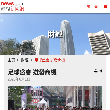
政府新聞網主頁
簡
選
切
擇
換
工
目
具
錄
財經
主頁
財經
足球盛會 迸發商機
足球盛會 迸發商機
2025年8月1日