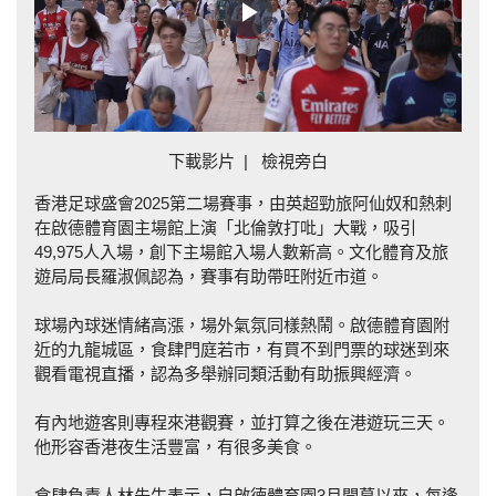
Play
Video
下載影片
|
檢視旁白
香港足球盛會2025第二場賽事，由英超勁旅阿仙奴和熱刺
在啟德體育園主場館上演「北倫敦打吡」大戰，吸引
49,975人入場，創下主場館入場人數新高。文化體育及旅
遊局局長羅淑佩認為，賽事有助帶旺附近市道。
球場內球迷情緒高漲，場外氣氛同樣熱鬧。啟德體育園附
近的九龍城區，食肆門庭若市，有買不到門票的球迷到來
觀看電視直播，認為多舉辦同類活動有助振興經濟。
有內地遊客則專程來港觀賽，並打算之後在港遊玩三天。
他形容香港夜生活豐富，有很多美食。
食肆負責人林先生表示，自啟德體育園3月開幕以來，每逢