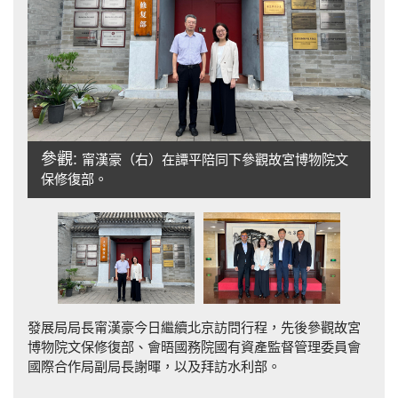
參觀:
甯漢豪（右）在譚平陪同下參觀故宮博物院文
會
保修復部。
發展局局長甯漢豪今日繼續北京訪問行程，先後參觀故宮
博物院文保修復部、會晤國務院國有資產監督管理委員會
國際合作局副局長謝暉，以及拜訪水利部。