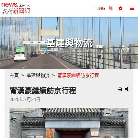
政府新聞網主頁
ENG
簡
選
切
擇
換
工
目
具
錄
基建與物流
主頁
基建與物流
甯漢豪繼續訪京行程
甯漢豪繼續訪京行程
2025年7月24日