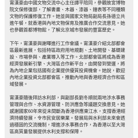
甯漢豪由中國文物交流中心主任譚平陪同，參觀故宮博物
院文保修復部，了解書畫、木器、漆器、鐘表等不同種類
文物的保護修復工作。她並與國家文物局副局長孫德立共
進午餐，就香港與內地文物保育及推廣合作交流意見。她
也參觀首都博物館，了解北京城市發展的豐富歷史。
下午，甯漢豪與謝暉進行工作會議。甯漢豪介紹北部都會
區最新進展，包括特區政府用地規劃、土地開發、基礎建
設、市場參與、產業導入等工作。北部都會區將成為香港
經濟發展新引擎、大灣區合作新平台，由開發到營運，將
為內地企業包括國有企業提供優質投資機會。她說，歡迎
內地企業投資北部都會區，推動內地與香港經濟合作和區
域發展。
甯漢豪隨後拜訪水利部，與副部長劉冬順就兩地涉水事務
管理與合作、水資源管理、防洪應急等議題交換意見。她
感謝國家60年來從未間斷為香港供應東江水，支撐香港經
濟持續發展，令市民安居樂業。發展局與水利部未來會透
過穩固的交流機制，增進涉水事務合作，為香港以至大灣
區高質量發展提供水利支撐和保障。