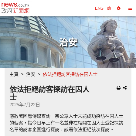
政府新聞網主頁
ENG
簡
選
切
擇
換
工
目
具
錄
治安
主頁
治安
依法拒絕訪客探訪在囚人士
依法拒絕訪客探訪在囚人
士
2025年7月22日
懲教署回應傳媒查詢一宗公眾人士未能成功探訪在囚人士
的個案，指今日早上有一名並非在相關在囚人士登記探訪
名單的訪客企圖進行探訪，該署依法拒絕該次探訪。