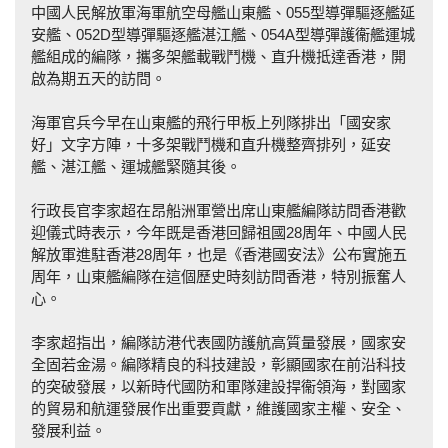
中國人民解放軍海軍航空母艦山東艦、055型導彈驅逐艦延
安艦、052D型導彈驅逐艦湛江艦、054A型導彈護衞艦運城
艦組成的編隊，攜多架艦載戰鬥機、直升機抵達香港，開
啟為期五天的訪問。
海軍官兵今早在山東艦的飛行甲板上列隊排出「國安家
好」文字方陣，十多架戰鬥機和直升機整齊排列，延安
艦、湛江艦、運城艦緊隨其後。
行政長官李家超在昂船洲軍營出席山東艦編隊訪問香港歡
迎儀式時表示，今年既是香港回歸祖國28周年、中國人民
解放軍進駐香港28周年，也是《香港國安法》公布實施五
周年，山東艦編隊在這個歷史時刻訪問香港，特別振奮人
心。
李家超指出，編隊訪港代表國防護航高質量發展，國家安
全固若金湯。編隊精良的科技建設，彰顯國家在前沿科技
的突破發展，以新時代國防和軍隊建設捍衞領海，對國家
的貿易和航運發展作出重要貢獻，維護國家主權、安全、
發展利益。