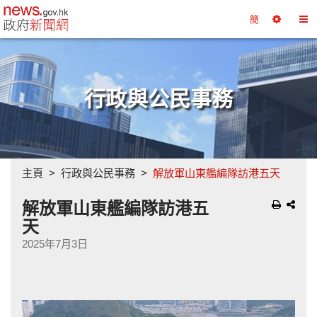
政府新聞網主頁
簡
選
切
擇
換
工
目
具
錄
行政與公民事務
主頁
行政與公民事務
解放軍山東艦編隊訪港五天
解放軍山東艦編隊訪港五
天
2025年7月3日