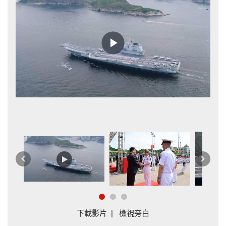
Play
Video
副
上
下
一
一
篇
篇
下載影片
|
檢視旁白