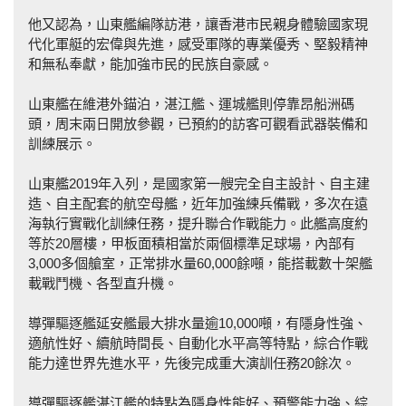
他又認為，山東艦編隊訪港，讓香港市民親身體驗國家現
代化軍艇的宏偉與先進，感受軍隊的專業優秀、堅毅精神
和無私奉獻，能加強市民的民族自豪感。
山東艦在維港外錨泊，湛江艦、運城艦則停靠昂船洲碼
頭，周末兩日開放參觀，已預約的訪客可觀看武器裝備和
訓練展示。
山東艦2019年入列，是國家第一艘完全自主設計、自主建
造、自主配套的航空母艦，近年加強練兵備戰，多次在遠
海執行實戰化訓練任務，提升聯合作戰能力。此艦高度約
等於20層樓，甲板面積相當於兩個標準足球場，內部有
3,000多個艙室，正常排水量60,000餘噸，能搭載數十架艦
載戰鬥機、各型直升機。
導彈驅逐艦延安艦最大排水量逾10,000噸，有隱身性強、
適航性好、續航時間長、自動化水平高等特點，綜合作戰
能力達世界先進水平，先後完成重大演訓任務20餘次。
導彈驅逐艦湛江艦的特點為隱身性能好、預警能力強、綜