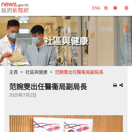
政府新聞網主頁
ENG
簡
選
切
擇
換
工
目
具
錄
社區與健康
主頁
社區與健康
范婉雯出任醫衞局副局長
范婉雯出任醫衞局副局長
2025年7月2日