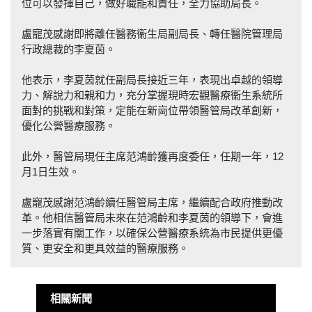
位可以發揮自己，做好職能和責任，全力協助局長。
盧寵茂感謝即將離任醫務衞生局副局長、轉任醫院管理局
行政總裁的李夏茵。
他表示，李夏茵就任副局長接近三年，表現出卓越的領導
力、解說力和親和力，充分掌握現時宏觀醫療衞生系統所
面對的挑戰和對策，定能在新崗位帶領醫管局改革創新，
優化公營醫療服務。
此外，醫管局現任主席范鴻齡獲再度委任，任期一年，12
月1日生效。
盧寵茂感謝范鴻齡續任醫管局主席，繼續配合政府推動改
革。他相信醫管局未來在范鴻齡和李夏茵的領導下，會進
一步落實有關工作，以確保公營醫療系統為市民提供更優
質、更安全和更具效益的醫療服務。
相關新聞