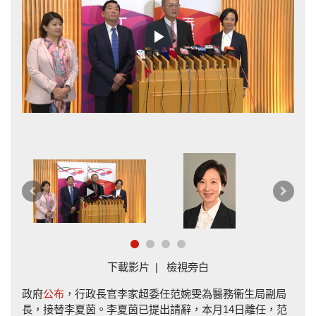
Play
Video
新
上
下
一
一
篇
篇
下載影片
|
檢視旁白
政府
公布
，行政長官李家超委任范婉雯為醫務衞生局副局
長，接替李夏茵。李夏茵已提出請辭，本月14日離任，范