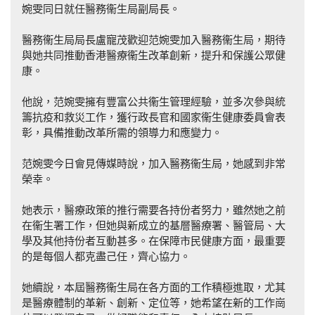
婉雯同日就任醫務衞生局副局長。
醫務衞生局局長盧寵茂歡迎范婉雯加入醫務衞生局，期待
與她共同推動香港醫療衞生改革創新，提升和保護公眾健
康。
他說，范婉雯擁有豐富公共衞生管理經驗，並多次參與統
籌抗疫和救災工作，獲行政長官和國家衞生健康委員會表
彰，具備推動改革所需的領導力和應變力。
范婉雯今日會見傳媒時說，加入醫務衞生局，她感到非常
榮幸。
她表示，醫療政策的推行需要各持份者努力，雖然她之前
在衞生署工作，但她與新成立的基層醫療署、醫管局、大
學及其他持份者互動甚多。在保障市民健康方面，最重要
的是每個人都克盡己任，齊心協力。
她續說，本屆醫務衞生局在各方面的工作積極進取，尤其
是醫療體制的革新、創新、定位等，她希望在新的工作崗