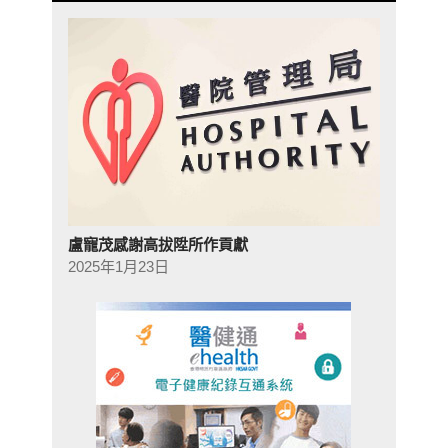
盧寵茂感謝高拔陞所作貢獻
2025年1月23日