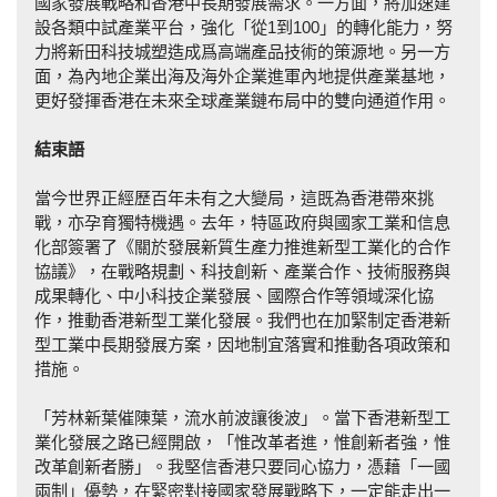
國家發展戰略和香港中長期發展需求。一方面，將加速建
設各類中試產業平台，強化「從1到100」的轉化能力，努
力將新田科技城塑造成爲高端產品技術的策源地。另一方
面，為內地企業出海及海外企業進軍內地提供產業基地，
更好發揮香港在未來全球產業鏈布局中的雙向通道作用。
結束語
當今世界正經歷百年未有之大變局，這既為香港帶來挑
戰，亦孕育獨特機遇。去年，特區政府與國家工業和信息
化部簽署了《關於發展新質生產力推進新型工業化的合作
協議》，在戰略規劃、科技創新、產業合作、技術服務與
成果轉化、中小科技企業發展、國際合作等領域深化協
作，推動香港新型工業化發展。我們也在加緊制定香港新
型工業中長期發展方案，因地制宜落實和推動各項政策和
措施。
「芳林新葉催陳葉，流水前波讓後波」。當下香港新型工
業化發展之路已經開啟，「惟改革者進，惟創新者強，惟
改革創新者勝」。我堅信香港只要同心協力，憑藉「一國
兩制」優勢，在緊密對接國家發展戰略下，一定能走出一