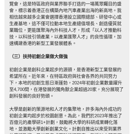
覽會，這是特區政府與業界聯手打造的一場萬眾矚目的盛
會，標示着香港正在構築內地汽車產業出海的新高地。我
相信越來越多企業會選擇香港設立國際總部、研發中心或
生產基地，這不僅可拉動本地生產總值增長、創造優質就
業職位，更能匯聚海內外科技人才，形成「以人才推動科
技，以科技引領產業，以產業匯聚人才」的良性循環，加
速構建香港的新型工業發展體系。
（三）扶持初創企業做大做強
初創企業是創科企業起步的源頭，是香港新型工業發展的
希望所在。近年來，在特區政府與社會各界的共同努力
下，本地的初創生態日漸蓬勃，2024年初創企業數量躍升
至4,700間，在港發展的獨角獸企業超過20家，充分展現了
創科發展的良好勢頭。
大學是創新的策源地和人才的集聚地，許多海內外成功的
初創企業均起步於校園創意。為此，我們於2023年推出了
百億元的產學研1+計劃，鼓勵將大學的科研成果轉化落
地，並激勵大學創新創業文化。計劃自推出以來受到業界