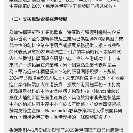
生產總值的2.6%，顯示香港新型工業發展已初見成效。
（二）支援重點企業在港發展
為加快構建新型工業化體系，特區政府積極引進科技企業
落戶香港，至今創新科技及工業局已為超過200家具潛力或
代表性的創科企業在港落戶或擴展業務提供支援。最典型
的代表莫過於2023年我們主力引進的寧德時代。寧德時代
去年在香港科學園設立研發中心，今年在港成功上市，未
來將進一步拓展在港業務。另一個重點企業代表就是華
為。華為近些年積極擴大在港的研發團隊規模，人數於
2024年已擴增至500人以上，未來還將倍增。此外，本地製
造企業亦陸續加大在港投資，擴展在港實體業務。主打納
米纖維新材料的本地企業納諾史德斯科技（Nanoshields）
繼在大埔創新園設置生產線後，其位於將軍澳先進製造業
中心的納米材料生產中心亦於去年開幕，並設置四條智能
靜電紡絲生產線。Nanoshields亦與多家本地大學展開科研
合作，締造香港研發、香港製造的一條龍發展模式。
香港剛剛在6月份成功舉辦了2025香港國際汽車與供應鏈博