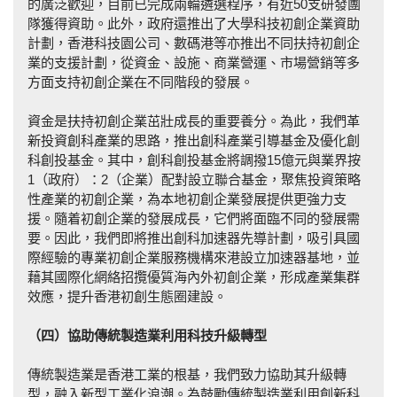
的廣泛歡迎，目前已完成兩輪遴選程序，有近50支研發團
隊獲得資助。此外，政府還推出了大學科技初創企業資助
計劃，香港科技園公司、數碼港等亦推出不同扶持初創企
業的支援計劃，從資金、設施、商業營運、市場營銷等多
方面支持初創企業在不同階段的發展。
資金是扶持初創企業茁壯成長的重要養分。為此，我們革
新投資創科產業的思路，推出創科產業引導基金及優化創
科創投基金。其中，創科創投基金將調撥15億元與業界按
1（政府）：2（企業）配對設立聯合基金，聚焦投資策略
性產業的初創企業，為本地初創企業發展提供更強力支
援。隨着初創企業的發展成長，它們將面臨不同的發展需
要。因此，我們即將推出創科加速器先導計劃，吸引具國
際經驗的專業初創企業服務機構來港設立加速器基地，並
藉其國際化網絡招攬優質海內外初創企業，形成產業集群
效應，提升香港初創生態圈建設。
（四）協助傳統製造業利用科技升級轉型
傳統製造業是香港工業的根基，我們致力協助其升級轉
型，融入新型工業化浪潮。為鼓勵傳統製造業利用創新科