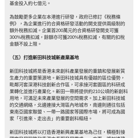
基金投入約七億元。
為鼓勵更多企業在本港進行研發，政府已修訂《稅務條
例》，為企業進行的合資格研發活動的開支提供兩級制的
額外稅務扣減。企業首200萬元的合資格研發開支可獲
300%稅務扣減，餘額亦可獲200%稅務扣減，有關的扣稅
金額不設上限。
（五）打造新田科技城新產業基地
新田科技城將是香港未來創科產業發展的重鎮和發展新質
生產力的重要策源地。新田科技城具有優越的區位優勢，
毗鄰河套深港科技創新合作區，可承接河套園區的科研成
果轉化並進行產業化。新田一帶將提供約210公頃的新創科
用地，可滿足未來產業發展的空間需求。加上新田科技城
的交通網絡，北邊連接大灣區內地城市，南邊則通往包括
東南亞國家聯盟、一帶一路國家等國際市場，將可成為國
家「引進來、走出去」的重要創科樞紐。
新田科技城將以打造香港新興產業基地為己任，積極對接