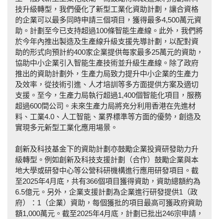
技升級轉型，我們優化了新型工業化資助計劃，讓合資格
的企業可以最多同時申請三個項目，獲得最多4,500萬元資
助。計劃至今已支持超過100條智能生產線。此外，我們將
於今年內推出製造及生產線升級支援先導計劃，以配對資
助的形式向預計約400家企業提供每家最多25萬元的資助，
協助中小企業引入智能生產技術並升級生產線。除了政府
推出的資助計劃外，生產力局致力提升中小企業的生產力
及效率，從技術引進、人才培訓等多方面提供方案及適切
支援。至今，生產力局執行超過1,400個智能化項目，服務
超過600間公司。未來生產力局將充分利用香港在先進材
料、工業4.0、人工智能、業界標準等方面的優勢，創造及
實現多元新型工業化應用場景。
創新及科技基金下的資助計劃亦鼓勵企業投資研發助力升
級轉型。例如創新及科技支援計劃（合作）鼓勵企業與本
地大學或研發中心等公營科研機構進行應用研發項目。截
至2025年4月底，共有366個項目獲得資助，資助總額約為
6.5億元。另外，企業支援計劃為企業進行研發提供1（政
府）：1（企業）資助，每個獲批的項目最高可獲政府資助
額1,000萬元。截至2025年4月底，計劃已批出246宗申請，