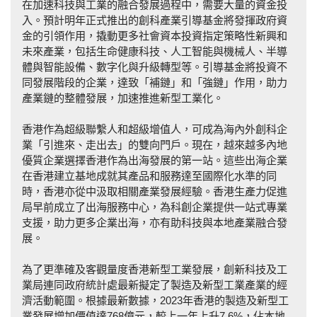
在加速科技與工業的融合發展過程中，需要大量的資金投
入。預計明年正式推出的創科產業引導基金將發揮政府資
金的引領作用，撬動更多社會資本投資指定策略性新興和
未來產業，包括生命健康科技、人工智能與機械人、半導
體與智能設備、數字化與升級轉型等。引導基金將投資不
同發展階段的企業，達致「補鏈」和「強鏈」作用，助力
產業鏈的整體發展，加速推進新型工業化。
香港作為超級聯繫人和超級增值人，可成為海內外創科企
業「引進來、走出去」的雙向門戶。現在，越來越多內地
優質企業選擇香港作為出海發展的第一站。這些出海企業
在香港建立基地成就其產品和服務達至國際化水準的同
時，香港亦從中汲取相關產業發展經驗。香港生產力促進
局早前成立了出海服務中心，為科創企業提供一站式專業
支援，助力更多企業出海，亦有助科技與本地產業融合發
展。
為了更準確及客觀量度香港新型工業發展，創新科技及工
業局連同政府統計處最新擬定了製造及新型工業產業的經
濟活動範圍。根據最新數據，2023年香港的製造及新型工
業發展增加價值達768億元，較上一年上升7.6%，佔本地