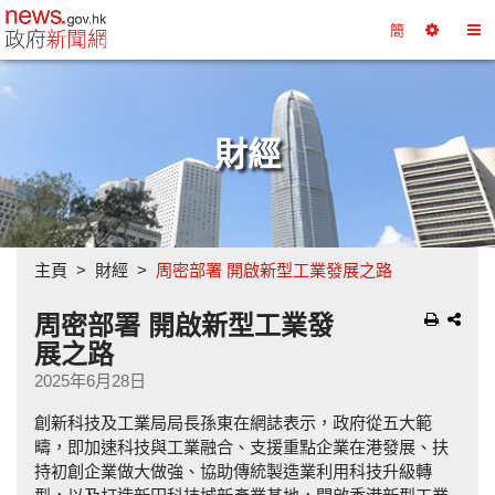
政府新聞網主頁
簡
選
切
擇
換
工
目
具
錄
財經
主頁
財經
周密部署 開啟新型工業發展之路
周密部署 開啟新型工業發
展之路
2025年6月28日
創新科技及工業局局長孫東在網誌表示，政府從五大範
疇，即加速科技與工業融合、支援重點企業在港發展、扶
持初創企業做大做強、協助傳統製造業利用科技升級轉