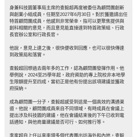
身兼科技園董事局主席的查毅超再度被委任為顧問團創新
與創業小組成員，任期至2027年6月30日。對於獲邀請出任
特首顧問團成員，他感到非常榮幸，指可以更聚焦提供與
創科相關的意見，而且意見能直接達到特首政策組、行政
長官辦公室和行政長官。
他說，意見上達之後，很快便收到回應，也可以很快傳達
到政策局和落實。
查毅超回想過去兩年多的工作，認為顧問團發揮作用。他
舉例說，2024至25學年起，政府資助的專上院校非本地學
生限額提升至四成，當初正是他有份提出該項建議並獲政
府採納。
成為顧問團一分子，查毅超感受到這是一個高效的溝通渠
道。他說，顧問團成員來自不同領域，有時成員在會議上
提出涉及科技園的建議，他在會議結束後的下午已收到電
話通知，與他商量建議是否可行、如何推行等。
李家超自上任以來率領多個代表團出訪海外和內地，查毅