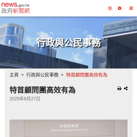
政府新聞網主頁
簡
選
切
擇
換
工
目
具
錄
行政與公民事務
主頁
行政與公民事務
特首顧問團高效有為
特首顧問團高效有為
2025年6月27日