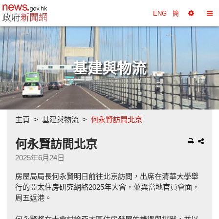
政府新聞網主頁
ENG
簡
選
切
擇
換
工
目
具
錄
基建與物流
主頁
基建與物流
何永賢訪問北京
何永賢訪問北京
2025年6月24日
房屋局局長何永賢明日前往北京訪問，出席在清華大學舉
行的亞太住房研究網絡2025年大會，並與當地官員會面，
周五返港。