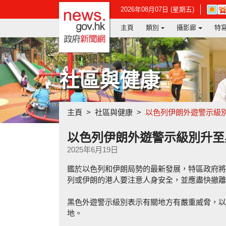
政府新聞網主頁
在
2026年08月07日 (星期五)
新
主頁
類別
攝影廊
特
視
窗
開
啟
連
社區與健康
結
-
香
港
主頁
社區與健康
以色列伊朗外遊警示級
天
文
台
以色列伊朗外遊警示級別升至
網
2025年6月19日
頁
鑑於以色列和伊朗局勢的最新發展，特區政府將
列或伊朗的港人要注意人身安全，並應盡快撤離
黑色外遊警示級別表示有關地方有嚴重威脅，以
地。