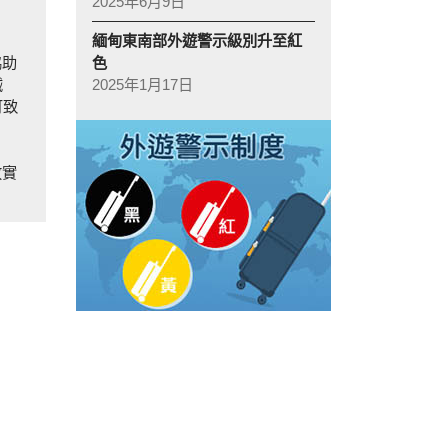
2025年6月9日
緬甸東南部外遊警示級別升至紅
色
協助
2025年1月17日
械
可致
放實