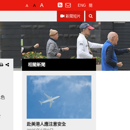
預
較
最
訂
ENG
簡
設
大
大
閱
搜
字
的
的
RSS
新聞短片
尋
體
字
字
大
體
體
小
相關新聞
以色
當
赴美港人應注意安全