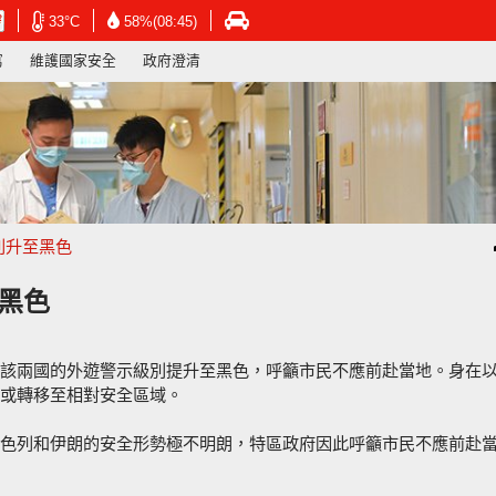
在
在
在
33°C
58%(08:45)
新
新
新
寫
維護國家安全
政府澄清
視
視
視
窗
窗
窗
開
開
開
啟
啟
啟
連
連
連
結
結
結
-
-
-
香
香
香
港
港
港
別升至黑色
天
天
運
文
文
輸
台
台
署
黑色
網
網
網
頁
頁
頁
該兩國的外遊警示級別提升至黑色，呼籲市民不應前赴當地。身在
或轉移至相對安全區域。
色列和伊朗的安全形勢極不明朗，特區政府因此呼籲市民不應前赴