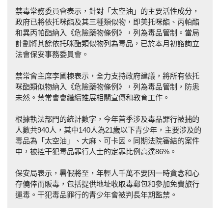
禁毒常務委員會表示，針對「太空油」的主要活性成分，
政府已將依托咪酯及其三種類似物，即美托咪酯、丙帕酯
和異丙帕酯納入《危險藥物條例》，列為毒品管制。當局
計劃將其餘依托咪酯類似物列為毒品，已於本月初諮詢立
法會保安事務委員會。
禁常會主席李國棟表示，全力支持政府建議，將所有依托
咪酯類似物納入《危險藥物條例》，列為毒品管制，防患
未然。禁常會會繼續推展相關宣傳和教育工作。
根據執法部門的統計數字，今年首季涉及毒品罪行被捕的
人數共940人，其中140人為21歲以下青少年，主要涉及的
毒品為「太空油」、大麻、可卡因。同期法院審結的案件
中，被控干犯毒品罪行人士的定罪比例高達86%。
保安局表示，暑假將至，年輕人千萬不要因一時貪念和心
存僥倖而販毒，包括提供地址收取毒郵包和參加免費旅行
運毒。干犯毒品罪行的青少年會被判長年期監禁。