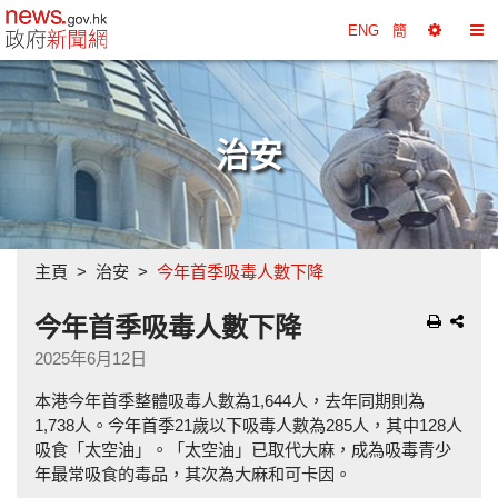
政府新聞網主頁
ENG
簡
選
切
擇
換
工
目
具
錄
治安
主頁
治安
今年首季吸毒人數下降
今年首季吸毒人數下降
2025年6月12日
本港今年首季整體吸毒人數為1,644人，去年同期則為
1,738人。今年首季21歲以下吸毒人數為285人，其中128人
吸食「太空油」。「太空油」已取代大麻，成為吸毒青少
年最常吸食的毒品，其次為大麻和可卡因。