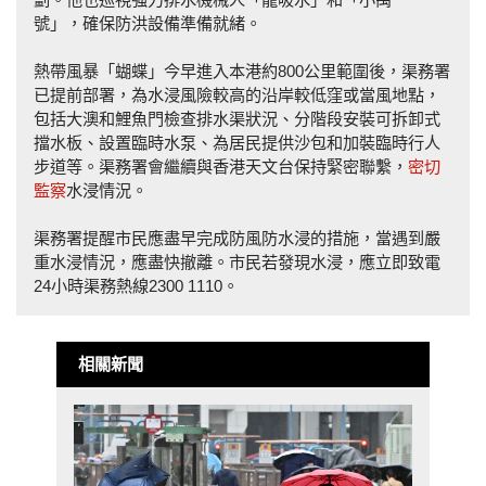
號」，確保防洪設備準備就緒。
熱帶風暴「蝴蝶」今早進入本港約800公里範圍後，渠務署
已提前部署，為水浸風險較高的沿岸較低窪或當風地點，
包括大澳和鯉魚門檢查排水渠狀況、分階段安裝可拆卸式
擋水板、設置臨時水泵、為居民提供沙包和加裝臨時行人
步道等。渠務署會繼續與香港天文台保持緊密聯繫，
密切
監察
水浸情況。
渠務署提醒市民應盡早完成防風防水浸的措施，當遇到嚴
重水浸情況，應盡快撤離。市民若發現水浸，應立即致電
24小時渠務熱線2300 1110。
相關新聞