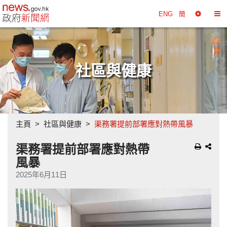
政府新聞網主頁
ENG
簡
選
切
擇
換
工
目
具
錄
社區與健康
主頁
社區與健康
渠務署提前部署應對熱帶風暴
渠務署提前部署應對熱帶
風暴
2025年6月11日