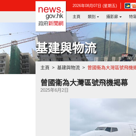
政府新聞網主頁
在
2026年08月07日 (星期五)
新
主頁
類別
攝影廊
特
視
窗
開
啟
連
基建與物流
結
-
香
港
主頁
基建與物流
曾國衞為大灣區號飛機
天
文
台
曾國衞為大灣區號飛機揭幕
網
2025年6月2日
頁