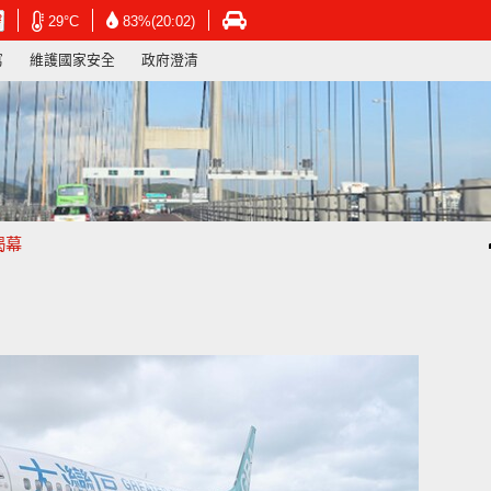
在
在
在
29°C
83%(20:02)
新
新
新
寫
維護國家安全
政府澄清
視
視
視
窗
窗
窗
開
開
開
啟
啟
啟
連
連
連
結
結
結
-
-
-
香
香
香
港
港
港
揭幕
天
天
運
文
文
輸
台
台
署
網
網
網
頁
頁
頁