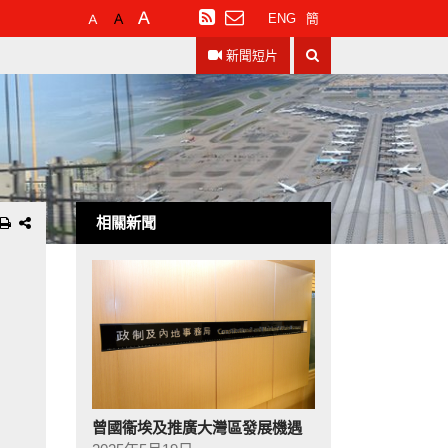
預
較
最
訂
ENG
簡
設
大
大
閱
搜
字
的
的
RSS
新聞短片
尋
體
字
字
大
體
體
小
相關新聞
曾國衞埃及推廣大灣區發展機遇