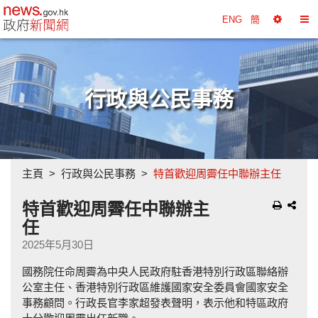
政府新聞網主頁
ENG
簡
選
切
擇
換
工
目
具
錄
行政與公民事務
主頁
行政與公民事務
特首歡迎周霽任中聯辦主任
特首歡迎周霽任中聯辦主
任
2025年5月30日
國務院任命周霽為中央人民政府駐香港特別行政區聯絡辦
公室主任、香港特別行政區維護國家安全委員會國家安全
事務顧問。行政長官李家超發表聲明，表示他和特區政府