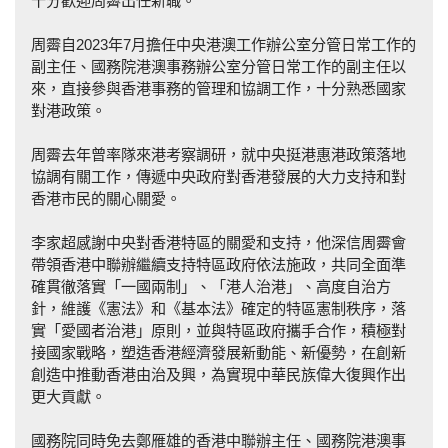
十分歡迎周霽出任新職。
周霽自2023年7月擔任中央港澳工作辦公室分管日常工作的
副主任、國務院港澳事務辦公室分管日常工作的副主任以
來，直接參與香港事務的管理和協調工作，十分熟悉國家
對港政策。
周霽去年曾率隊來港考察調研，就中央挺港惠港政策落地
協調有關工作，傳遞中央政府對香港發展的大力支持和對
香港市民的關心關愛。
李家超感謝中央對香港特區的關愛和支持，他深信周霽會
帶領香港中聯辦繼續支持特區政府依法施政，共同全面準
確貫徹落實「一國兩制」、「港人治港」、高度自治方
針，維護《憲法》和《基本法》確定的特區憲制秩序，落
實「愛國者治港」原則，並與特區政府攜手合作，積極對
接國家戰略，塑造香港經濟發展新動能、新優勢，在創新
創造中推動香港由治及興，為實現中華民族偉大復興作出
更大貢獻。
國務院同時免去鄭雁雄的香港中聯辦主任、國務院港澳事