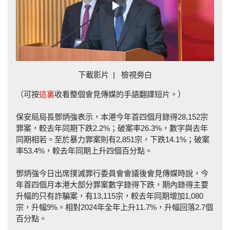
Play
Video
下載影片
|
檢視旁白
（可按
這裏
收看整個會見傳媒的手語翻譯短片。）
保安局局長鄧炳強表示，本港今年首四個月錄得28,152宗
罪案，較去年同期下跌2.2%；破案率26.3%，數字與去年
同期相若。至於暴力罪案則有2,851宗，下跌14.1%；破案
率53.4%，較去年同期上升四個百分點。
鄧炳強今日出席撲滅罪行委員會會議後會見傳媒時說，今
年首四個月本港大部分罪案數字錄得下跌，期內錄得主要
升幅的只有詐騙案，有13,115宗，較去年同期增加1,080
宗，升幅9%。相對2024年全年上升11.7%，升幅回落2.7個
百分點。