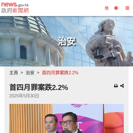
政府新聞網主頁
簡
選
切
擇
換
工
目
具
錄
治安
主頁
治安
首四月罪案跌2.2%
首四月罪案跌2.2%
2025年5月30日