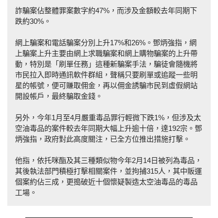
詐騙案佔整體罪案數字約47%，而涉及金額較去年同期下
跌約30%。
網上騙案和電話騙案分別上升17%和26%。鄧炳強指，網
上騙案上升主要由網上求職騙案和網上購物騙案的上升帶
動，特別是「刷單任務」這種新騙案手法，騙徒會隨機將
市民拉入即時通訊軟件群組，聲稱只要刷單或追蹤一些明
星的帳號，便可賺取佣金，再以佣金誘騙市民到虛假網站
開設帳戶，最終騙取金錢。
另外，今年1月至4月嚴重毒品罪行輕微下跌1%，但涉及太
空油毒品的案件較去年同期大幅上升逾十倍，達192宗。鄧
炳強指，政府對此高度關注，已全方位推出措施打擊。
他指，依托咪酯及其三種類似物今年2月14日被列為毒品，
其後執法部門積極打擊相關案件，並拘捕315人，其中販運
個案約佔三成，更搗破近十個懷疑製造太空油毒品的毒品
工場。