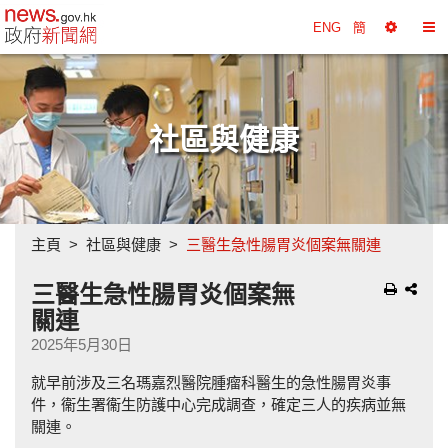
政府新聞網主頁
ENG
簡
選
切
擇
換
工
目
具
錄
社區與健康
主頁
社區與健康
三醫生急性腸胃炎個案無關連
三醫生急性腸胃炎個案無
關連
2025年5月30日
就早前涉及三名瑪嘉烈醫院腫瘤科醫生的急性腸胃炎事
件，衞生署衞生防護中心完成調查，確定三人的疾病並無
關連。