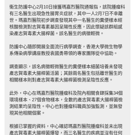
衞生防護中心2月10日接獲瑪嘉烈醫院通報指，該院腫瘤科
有三名醫生出現急性腸胃炎症狀，其中一人2月7日不幸離
世。瑪嘉烈醫院初步調查發現其中一名醫生的糞便樣本經
核酸檢測對志賀毒素基因呈陽性反應，因此懷疑該群組感
染產志賀毒素大腸桿菌。該名醫生的病徵輕微。
防護中心隨即開展全面流行病學調查，香港大學微生物學
系傳染病學講座教授袁國勇帶領的專家團隊從中協助。
調查顯示，該名病徵輕微醫生的糞便樣本細菌培養未發現
產志賀毒素大腸桿菌活菌；其餘兩名醫生包括離世醫生的
相關樣本則對產志賀毒素大腸桿菌檢測呈陰性反應。
此外，中心在瑪嘉烈醫院腫瘤科及院內相關食肆採集34個
環境樣本、27個食物樣本，全數的產志賀毒素大腸桿菌檢
測結果均呈陰性。中心也對腫瘤科職員加強監測，並無發
現其他相關個案。
根據已掌握的資料，中心確認瑪嘉烈醫院腫瘤科並未出現
產志賀毒素大腸桿菌爆發，而三名醫生的疾病並沒有任何