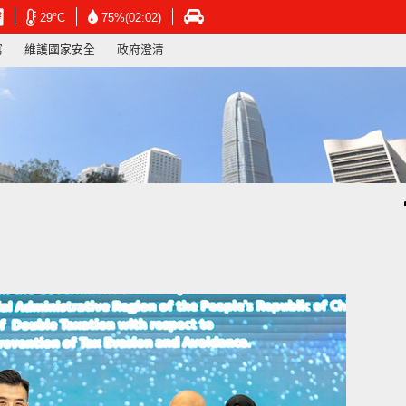
在
在
在
29°C
75%(02:02)
新
新
新
寫
維護國家安全
政府澄清
視
視
視
窗
窗
窗
開
開
開
啟
啟
啟
連
連
連
結
結
結
-
-
-
香
香
香
港
港
港
天
天
運
文
文
輸
台
台
署
網
網
網
頁
頁
頁