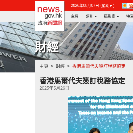
政府新聞網主頁
在
2026年08月07日 (星期五)
新
主頁
類別
攝影廊
特
視
窗
開
啟
連
財經
結
-
香
港
主頁
財經
香港馬爾代夫簽訂稅務協定
天
文
台
香港馬爾代夫簽訂稅務協定
網
2025年5月26日
頁