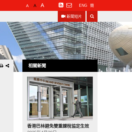
預
較
最
訂
ENG
簡
設
大
大
閱
搜
字
的
的
RSS
新聞短片
尋
體
字
字
大
體
體
小
相關新聞
香港巴林避免雙重課稅協定生效