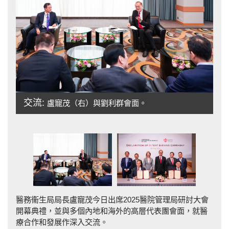
協
交流:
盧寵茂（右）與劉利群會面。
同
向
醫務衞生局局長盧寵茂今日出席2025醫院管理局研討大會
開幕典禮，並與多個內地和海外的高層代表團會面，就醫
療合作和發展作深入交流。