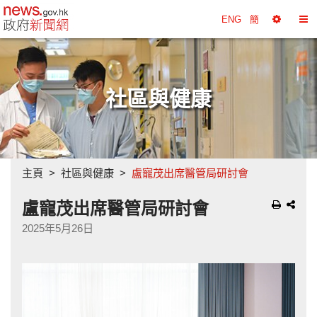
政府新聞網主頁
ENG
簡
選
切
擇
換
工
目
具
錄
社區與健康
主頁
社區與健康
盧寵茂出席醫管局研討會
盧寵茂出席醫管局研討會
2025年5月26日