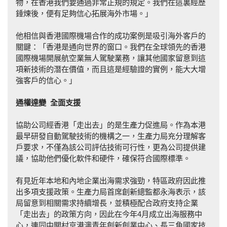
物，在香港我們要通過非常正規的規定。我們在這裏經歷
錘煉後，便有足夠信心拓展海外市場。」
他相信與香港國際機場合作的成功案例是吸引海外客戶的
關鍵：「香港是通向世界的窗口。我們在全球領先的香港
國際機場開展航空業無人駕駛業務，讓其他國家留意到這
項新技術的潛在價值，而且這是經驗證的實例，能大大增
強客戶的信心。」
通權達變
全面支
援
協助公司經香港「走出去」的是生產力促進局。作為本港
最早研發自動駕駛技術的機構之一，生產力局充分理解客
戶要求，不僅為該公司評估技術可行性，更為公司提供建
議，協助他們優化軟件和硬件，確保符合國際標準。
有見近年本地和內地企業出海需求強勁，特區政府因此推
出多項支援政策。生產力局首席創新總監都永海表示，該
局留意到相關需求持續增長，並積極配合政府支持企業
「走出去」的政策方向，因此在今年4月成立出海服務中
心，連同中關村京港澳青年創新創業中心、長三角國家技