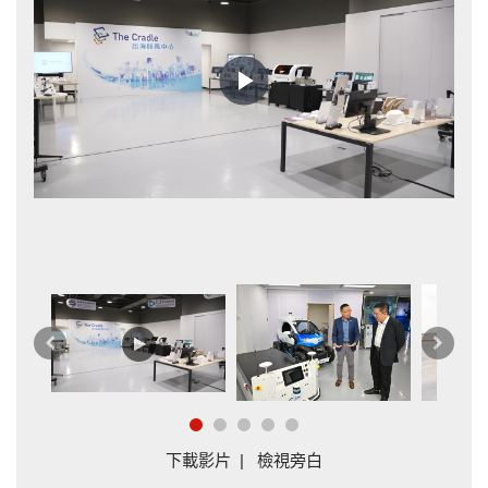
Play
Video
術
際
上
下
一
一
篇
篇
下載影片
|
檢視旁白