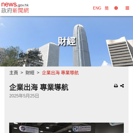
政府新聞網主頁
ENG
簡
選
切
擇
換
工
目
具
錄
財經
主頁
財經
企業出海 專業導航
企業出海 專業導航
2025年5月25日