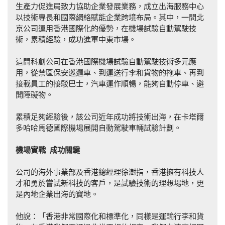
生產力促進局致力協助企業發展業務，成立出海服務中心
以技術專長和國際網絡賦能企業跨境布局。其中，一間北
京公司運用香港國際化的優勢，在機場試驗自動駕駛技
術，累積經驗，成功進軍中東市場。
這間科創公司在香港國際機場試驗自動駕駛技術多元應
用，從禁區保安巡邏車、到運送行李和貨物的拖車、再到
接載員工的接駁巴士，汽車運作順暢，能夠自動停車、避
開障礙物。
累積足夠經驗後，該公司近年成功將技術出海，在卡塔爾
多哈哈馬德國際機場展開自動駕駛車輛試驗計劃。
機場實戰
成
功
關
鍵
公司的海外事業部及香港總經理徐澍指，香港擁有科技人
才和勇於嘗試新科技的客戶，是試驗技術的理想場地，更
是內地企業出海的寶地。
他說：「香港非常國際化和標準化，同樣是運輸行李和貨