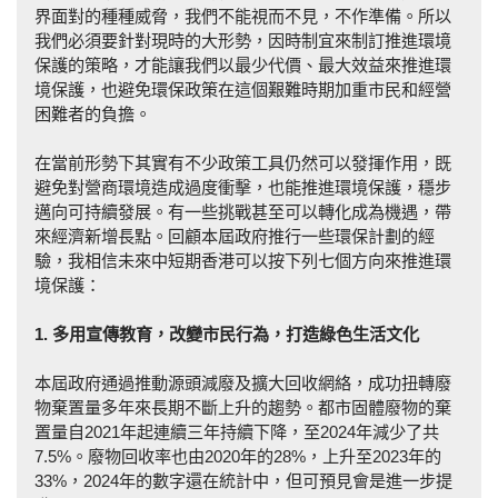
界面對的種種威脅，我們不能視而不見，不作準備。所以
我們必須要針對現時的大形勢，因時制宜來制訂推進環境
保護的策略，才能讓我們以最少代價、最大效益來推進環
境保護，也避免環保政策在這個艱難時期加重市民和經營
困難者的負擔。
在當前形勢下其實有不少政策工具仍然可以發揮作用，既
避免對營商環境造成過度衝擊，也能推進環境保護，穩步
邁向可持續發展。有一些挑戰甚至可以轉化成為機遇，帶
來經濟新增長點。回顧本屆政府推行一些環保計劃的經
驗，我相信未來中短期香港可以按下列七個方向來推進環
境保護：
1. 多用宣傳教育，改變市民行為，打造綠色生活文
化
本屆政府通過推動源頭減廢及擴大回收網絡，成功扭轉廢
物棄置量多年來長期不斷上升的趨勢。都市固體廢物的棄
置量自2021年起連續三年持續下降，至2024年減少了共
7.5%。廢物回收率也由2020年的28%，上升至2023年的
33%，2024年的數字還在統計中，但可預見會是進一步提