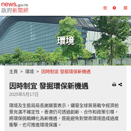
政府新聞網主頁
簡
選
切
擇
換
工
目
具
錄
環境
主頁
環境
因時制宜 發掘環保新機遇
因時制宜 發掘環保新機遇
2025年5月17日
環境及生態局局長謝展寰表示，儘管全球貿易戰令經濟前
景充滿不確定性，香港仍可透過創新、合作和政策引導，
將環保挑戰轉化為新機遇，既能避免對營商環境造成過度
衝擊，也可推進環境保護。