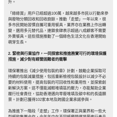
升。
「綠綠賞」用戶已經超過100萬，越來越多市民以行動來參
與廢物分類回收和回收廚餘。推動「走塑」一年以來，很
多市民開始習慣自攜可重用餐具，業界亦在業務上作出轉
變，選用多元替代品，連鎖食肆表示超過八成顧客不需要
外賣餐具。這些措施推動了一個綠色生活文化在香港開始
萌芽生長。
2. 緊密與行業協作，一同探索和推進務實可行的環境保護
措施，減少對有經營困難者的衝
擊
環保署推出《減少使用包裝約章》計劃，鼓勵企業採取可
持續的包裝減量措施，包括重新檢視包裝設計以減少不必
要的材料使用，提高包裝的可回收性和重用性，並探索創
新解決方案。這不僅能減輕堆填區的壓力，亦能幫助企業
履行社會責任，協助香港邁向零廢堆填及碳中和的長遠願
景。計劃已獲得102家本地及跨國企業承諾參與。
為推進下一階段「走塑」工作，環保署正與業界和一些大
型餐飲集團合作，今年年中在不同餐廳營運場景進行產品