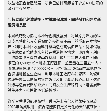
效益地配合當區發展，初步已估計可節省不少於400億元的
政府工程開支。
4. 協助綠色經濟轉型，推進環保減碳，同時發掘和建立新
經濟增長
點
本屆政府努力協助本地綠色科技發展，將具應用潛力的科
研成果轉化為具商業價值的技術及產品，並爭取在本地生
產，利用本地回收廢料升級再造成高價值產品。例如環境
及生態局正協助盧米科技在香港物色地點開設廠房，利用
回收廢塑膠再造成聲學超材料，預計首年投入運作，即可
處理約3,500公噸本地家居廢塑膠，並盡量在三至五年內，
將處理量倍增至7,000公噸。我們也協助i2Cool在本地物色
合適場地設立生產線，利用本地回收廢料如瓷磚、陶瓷和
玻璃等製造高價值的無電製冷及創冷產品核心原料，透過
升級再造實現循環經濟，同時設立生產線有助香港發展新
質生產力，推進綠色低碳轉型。
為配合香港的能源轉型，香港海上液化天然氣接收站於
2023年落成啟用，使香港能擁有更多元化的天然氣來源。