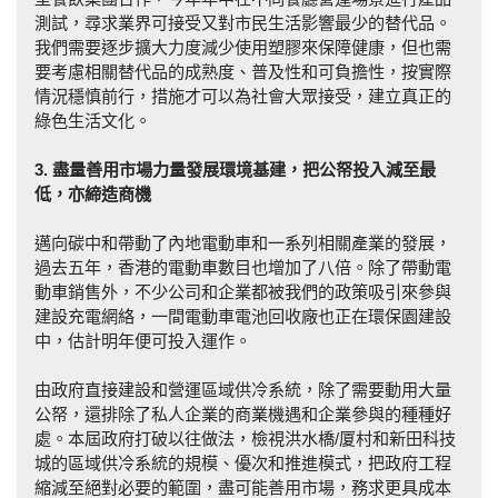
測試，尋求業界可接受又對市民生活影響最少的替代品。
我們需要逐步擴大力度減少使用塑膠來保障健康，但也需
要考慮相關替代品的成熟度、普及性和可負擔性，按實際
情況穩慎前行，措施才可以為社會大眾接受，建立真正的
綠色生活文化。
3. 盡量善用市場力量發展環境基建，把公帑投入減至最
低，亦締造商
機
邁向碳中和帶動了內地電動車和一系列相關產業的發展，
過去五年，香港的電動車數目也增加了八倍。除了帶動電
動車銷售外，不少公司和企業都被我們的政策吸引來參與
建設充電網絡，一間電動車電池回收廠也正在環保園建設
中，估計明年便可投入運作。
由政府直接建設和營運區域供冷系統，除了需要動用大量
公帑，還排除了私人企業的商業機遇和企業參與的種種好
處。本屆政府打破以往做法，檢視洪水橋/厦村和新田科技
城的區域供冷系統的規模、優次和推進模式，把政府工程
縮減至絕對必要的範圍，盡可能善用市場，務求更具成本