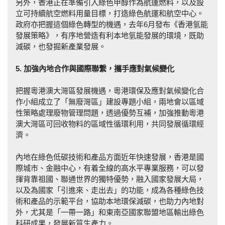
另外，香港正在準備引入綠色甲醇作為航運燃料，以及設
立可持續航空燃料用量目標，打造綠色航運和航空中心。
政府亦把握這個綠色轉型的機遇，去年6月發布《香港氫能
發展策略》，有序地營造有利本地氫能發展的環境，既助
減碳，也發掘新產業發展。
5. 加強內地合作與國際聯繫，攜手應對氣候變
化
把握粵港澳大灣區發展機遇，粵港環保及應對氣候變化合
作小組成立了「無廢灣區」建設專題小組，兩地會以區域
性策略處理廢物管理問題，透過優勢互補，加強推動粵港
澳大灣區可回收物料的區域性循環利用，共同發展循環經
濟。
內地在綠色低碳技術和產品方面近年快速發展，香港是國
際城市、金融中心，有着全線的高水平專業服務，可以發
揮背靠祖國、聯通世界的獨特優勢，融入國家發展大局，
以及為國家「引進來、走出去」的功能，成為各種綠色技
術和產品的示範平台，協助本地環保減碳，也助力內地對
外，尤其是「一帶一路」和東南亞國家聯盟地區輸出綠色
科研成果，發展新質生產力。