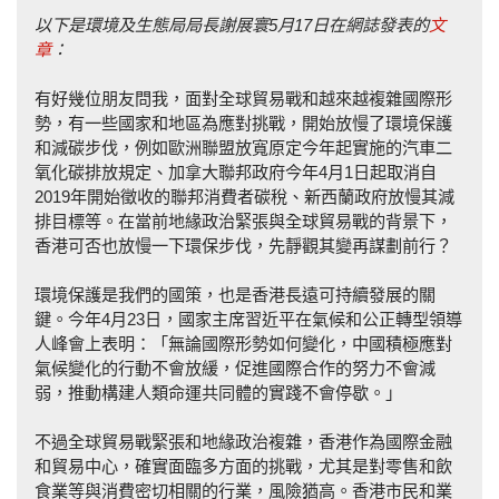
以下是環境及生態局局長謝展寰5月17日在網誌發表的
文
章
：
有好幾位朋友問我，面對全球貿易戰和越來越複雜國際形
勢，有一些國家和地區為應對挑戰，開始放慢了環境保護
和減碳步伐，例如歐洲聯盟放寬原定今年起實施的汽車二
氧化碳排放規定、加拿大聯邦政府今年4月1日起取消自
2019年開始徵收的聯邦消費者碳稅、新西蘭政府放慢其減
排目標等。在當前地緣政治緊張與全球貿易戰的背景下，
香港可否也放慢一下環保步伐，先靜觀其變再謀劃前行？
環境保護是我們的國策，也是香港長遠可持續發展的關
鍵。今年4月23日，國家主席習近平在氣候和公正轉型領導
人峰會上表明：「無論國際形勢如何變化，中國積極應對
氣候變化的行動不會放緩，促進國際合作的努力不會減
弱，推動構建人類命運共同體的實踐不會停歇。」
不過全球貿易戰緊張和地緣政治複雜，香港作為國際金融
和貿易中心，確實面臨多方面的挑戰，尤其是對零售和飲
食業等與消費密切相關的行業，風險猶高。香港市民和業