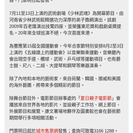
假。門票明日起發售。
7月11至13日上演的武術劇場《少林武魂》為開幕節目，由
河南省少林武術館精選功力深厚的弟子擔綱演出。該劇
2009年百老匯演出技驚四座，並榮獲東尼獎和戲劇桌獎提
名。20年來全球巡演不絕，今次首度來港。
為響應第15屆全國運動會，今年合家歡特別安排8月2至3日
上演的《五線譜上的運動會》以音樂聯乘運動，音樂廳內
會出現空手道、欖球、武術、乒乓球等運動項目，也有爵
士鼓、尺八、二胡、大提琴和鋼琴等樂器演奏。
除了內地和本地的藝術家，來自荷蘭、韓國、挪威和美國
的海外藝團，將帶來多個精彩的節目。
除舞台節目外，電影節目辦事處的「
夏日親子電影節
」會
播放來自世界各地的影片，並設親子工作坊、網上節目、
外展節目和展覽。康文署場地夥伴及圖書館也會在藝術節
期間舉行多項相關活動。
門票明日起於
城市售票網
發售；查詢可致電3166 1288。