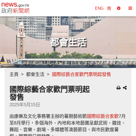
政府新聞網主頁
ENG
簡
選
切
擇
換
工
目
具
錄
都會生活
主頁
都會生活
國際綜藝合家歡門票明起發售
國際綜藝合家歡門票明起
發售
2025年5月15日
由康樂及文化事務署主辦的暑期藝術節
國際綜藝合家歡
7月
至8月舉行，多個海外、內地和本地藝團呈獻武術、雜技、
舞蹈、音樂、劇場、多媒體等演藝節目，與市民歡度暑