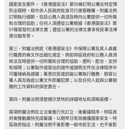
國家安全案件，《香港國安法》第55條訂明公署在特定情
形出現時，經中央人民政府批准可行使管轄權。附屬法例
訂明執行細節，包括公務人員須及時向公署提供一切所需
和合理的協助；任何人須遵從公署根據《香港國安法》第
57條簽發的法律文書；遵從公署的法律文書享有民事法律
責任豁免等。
第三，附屬法例就《香港國安法》中保障公署及其人員履
行職責的條文作出細化規定，例如特區政府和公務人員須
依法及時提供一切所需和合理的協助、便利、配合、支持
和保障；公署製作或發出的證件或證明文件在法律程序中
可獲接納為證據；蓄意抗拒或妨礙公署執行職務、假冒公
署人員及偽造公署文件即屬犯罪；以及任何人就與公署相
關的工作資料的保密責任。
第四，附屬法例清楚標示禁地的詳細地址和清晰座標。
兩項附屬法例在立法會進行先訂立、後審議程序。特區政
府會推動盡快完成審議，以期早日有效維護國家安全。特
區政府指出，附屬法例不會影響一般市民生活，也不會影