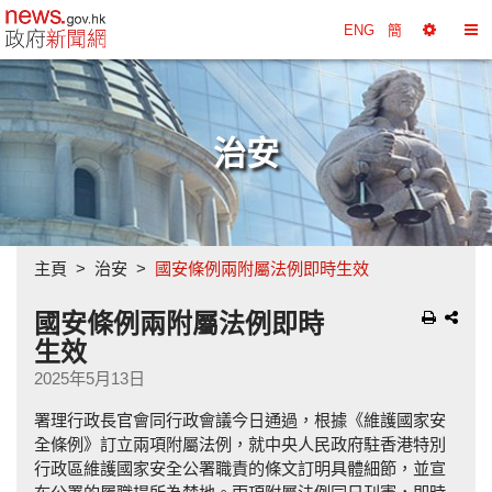
政府新聞網主頁
ENG
簡
選
切
擇
換
工
目
具
錄
治安
主頁
治安
國安條例兩附屬法例即時生效
國安條例兩附屬法例即時
生效
2025年5月13日
署理行政長官會同行政會議今日通過，根據《維護國家安
全條例》訂立兩項附屬法例，就中央人民政府駐香港特別
行政區維護國家安全公署職責的條文訂明具體細節，並宣