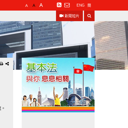
預
較
最
訂
ENG
簡
設
大
大
閱
搜
字
的
的
RSS
新聞短片
尋
體
字
字
大
體
體
小
流。