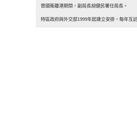
曾國衞離港期間，副局長胡健民署任局長。
特區政府與外交部1999年起建立安排，每年互