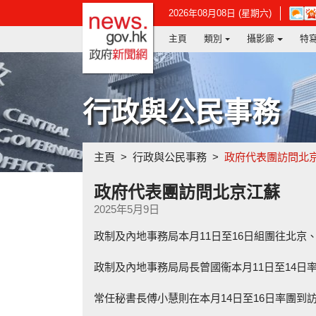
政府新聞網主頁
在
2026年08月08日 (星期六)
新
主頁
類別
攝影廊
特
視
窗
開
啟
連
行政與公民事務
結
-
香
港
主頁
行政與公民事務
政府代表團訪問北
天
文
台
政府代表團訪問北京江蘇
網
2025年5月9日
頁
政制及內地事務局本月11日至16日組團往北京
政制及內地事務局局長曾國衞本月11日至14
常任秘書長傅小慧則在本月14日至16日率團