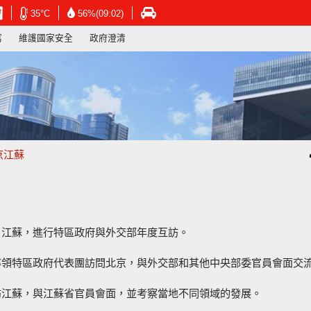
在
在
在
35°C
56%(09:02)
新
新
新
寫
維護國家安全
政府澄清
視
視
視
窗
窗
窗
開
開
開
啟
啟
啟
連
連
連
結
結
結
-
-
-
香
香
香
港
港
港
京江蘇
天
天
運
文
文
輸
台
台
署
網
網
網
頁
頁
頁
、江蘇，進行特區政府與外交部年度互訪。
日率領特區政府代表團訪問北京，與外交部和其他中央部委官員會面交
到訪江蘇，與江蘇省官員會面，並考察當地不同領域的發展。