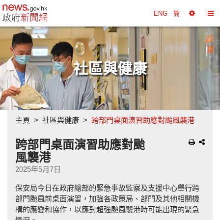
政府新聞網主頁
ENG
簡
選
切
擇
換
工
目
具
錄
社區與健康
主頁
社區與健康
跨部門桌面演習助應對颱風襲港
跨部門桌面演習助應對颱
風襲港
2025年5月7日
保安局今日在政府總部的緊急事故監察及支援中心舉行跨
部門颱風前桌面演習，加強各政策局、部門及其他相關機
構的應變和協作，以應對超強颱風襲港時可能出現的緊急