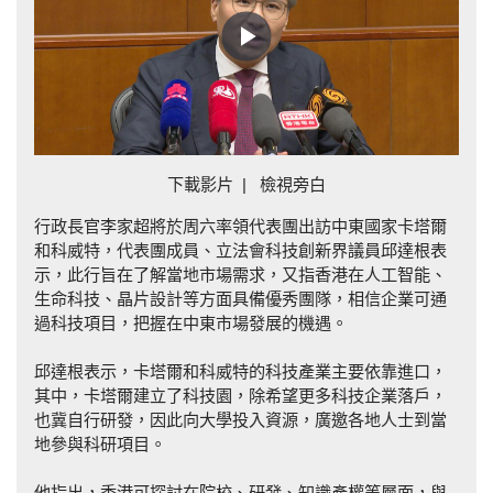
Play
Video
下載影片
|
檢視旁白
行政長官李家超將於周六率領代表團出訪中東國家卡塔爾
和科威特，代表團成員、立法會科技創新界議員邱達根表
示，此行旨在了解當地市場需求，又指香港在人工智能、
生命科技、晶片設計等方面具備優秀團隊，相信企業可通
過科技項目，把握在中東市場發展的機遇。
邱達根表示，卡塔爾和科威特的科技產業主要依靠進口，
其中，卡塔爾建立了科技園，除希望更多科技企業落戶，
也冀自行研發，因此向大學投入資源，廣邀各地人士到當
地參與科研項目。
他指出，香港可探討在院校、研發、知識產權等層面，與