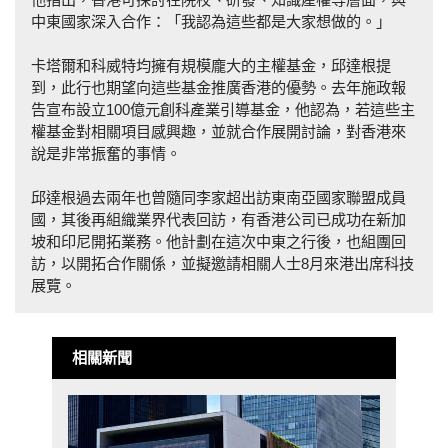
中東國家深入合作：「我認為這些都是大家想做的。」
卡塔爾和科威特均擁有規模龐大的主權基金，邱達根提
到，此行也期望向這些基金推廣香港的優勢。去年施政報
告宣布設立100億元創科產業引導基金，他認為，若這些主
權基金對相關項目感興趣，並就合作展開討論，對香港來
說是非常振奮的事情。
邱達根過去兩年也曾隨同李家超出訪東南亞國家聯盟成員
國，其後再組織業界代表回訪，有香港公司已成功在新加
坡和印尼開拓業務。他計劃在這次中東之行後，也組團回
訪，以開拓合作關係，並擬邀請相關人士8月來港出席科技
展覽。
相關新聞