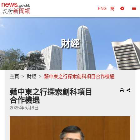
政府新聞網主頁
ENG
簡
選
切
擇
換
工
目
具
錄
財經
主頁
財經
藉中東之行探索創科項目合作機遇
藉中東之行探索創科項目
合作機遇
2025年5月8日