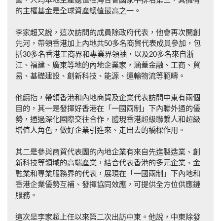
的主權基金是全球資產總值最高之一。
李家超又說，這次訪問的成員除政府代表，他會再次開創
先河，帶領香港加上內地共50多名商貿代表成員參加，包
括30多名香港工商界和專業界領袖，以及20多名來自浙
江、福建、廣東等地的內地企業家，涵蓋金融、工商、貿
易、基礎建設、創新科技、能源、運輸物流等範疇。
他續指，帶領香港和內地商貿及企業代表訪問中東有兩個
目的，其一是發揮好香港在「一國兩制」下內聯外通的優
勢，通過深化國際交往合作，體現香港超級聯繫人和超級
增值人角色，做好企業引進來、走出去的橋樑作用。
其二是參與商貿代表團的內地企業有來自先進製造業、創
新科技等領域的高端產業，結合代表香港的多元企業、金
融業和專業服務界的代表，展現在「一國兩制」下內地和
香港企業優勢互補、發揮協同效應，可提供全方位供應鏈
服務。
這次是李家超上任以來第二次出訪中東。他說，中東除發