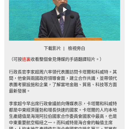
Play
Video
下載影片
|
檢視旁白
（可按
這裏
收看整個會見傳媒的手語翻譯短片。）
行政長官李家超周六率領代表團訪問卡塔爾和科威特。其
間，他會與兩國政府領導會面，建立合作共識，並帶領代
表團考察設施和企業，了解當地金融、貿易、科技等方面
最新發展。
李家超今早出席行政會議前向傳媒表示，卡塔爾和科威特
都是中東經濟蓬勃和增長快速的國家。卡塔爾的人均本地
生產總值是海灣阿拉伯國家合作委員會國家中最高，也是
中東重要航空樞紐之一。而科威特是海合會的輪值主席
國，人均本地生產總值在海合會國家中排名第三，其擁有