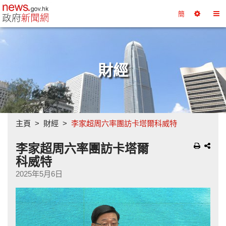
政府新聞網主頁
簡
選
切
擇
換
工
目
具
錄
財經
主頁
財經
李家超周六率團訪卡塔爾科威特
李家超周六率團訪卡塔爾
科威特
2025年5月6日