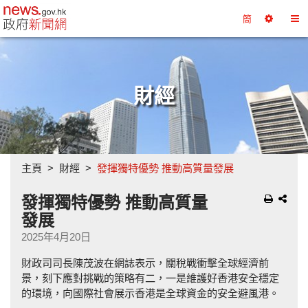
政府新聞網主頁
簡
選
切
擇
換
工
目
具
錄
財經
主頁
財經
發揮獨特優勢 推動高質量發展
發揮獨特優勢 推動高質量
發展
2025年4月20日
財政司司長陳茂波在網誌表示，關稅戰衝擊全球經濟前
景，刻下應對挑戰的策略有二，一是維護好香港安全穩定
的環境，向國際社會展示香港是全球資金的安全避風港。