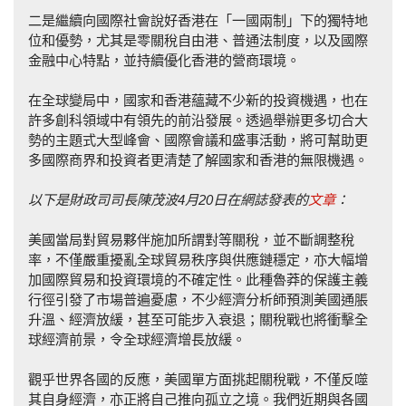
二是繼續向國際社會說好香港在「一國兩制」下的獨特地
位和優勢，尤其是零關稅自由港、普通法制度，以及國際
金融中心特點，並持續優化香港的營商環境。
在全球變局中，國家和香港蘊藏不少新的投資機遇，也在
許多創科領域中有領先的前沿發展。透過舉辦更多切合大
勢的主題式大型峰會、國際會議和盛事活動，將可幫助更
多國際商界和投資者更清楚了解國家和香港的無限機遇。
以下是財政司司長陳茂波4月20日在網誌發表的
文章
：
美國當局對貿易夥伴施加所謂對等關稅，並不斷調整稅
率，不僅嚴重擾亂全球貿易秩序與供應鏈穩定，亦大幅增
加國際貿易和投資環境的不確定性。此種魯莽的保護主義
行徑引發了市場普遍憂慮，不少經濟分析師預測美國通脹
升溫、經濟放緩，甚至可能步入衰退；關稅戰也將衝擊全
球經濟前景，令全球經濟增長放緩。
觀乎世界各國的反應，美國單方面挑起關稅戰，不僅反噬
其自身經濟，亦正將自己推向孤立之境。我們近期與各國