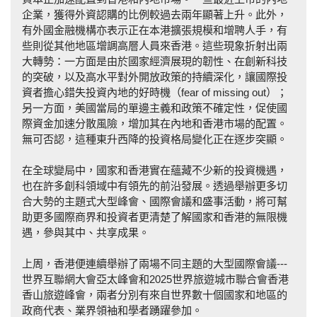
企業，獲得外資認購的比例較過去兩年顯著上升。此外，
有外國金融機構亦表示正在本港擴張規模和增聘人手，有
些則從其他地區增調高層人員來香港。這些現象折射出兩
大轉勢：一方面是由於國家經濟展現的韌性、在創新科技
的突破，以及高水平對外開放政策的持續深化，讓國際投
資者擔心錯失投資內地的好時機（fear of missing out）；
另一方面，美國當局的單邊主義和政策不確定性，促使國
際資金加速分散風險，增加其在內地和香港市場的配置。
無可否認，這種東升西降的投資格局變化正在逐步突顯。
在全球變局中，國家和香港實在蘊藏不少新的投資機遇，
也在許多創科領域中有領先的前沿發展。透過舉辦更多切
合大勢的主題式大型峰會、國際會議和盛事活動，將可幫
助更多國際商界和投資者更清楚了解國家和香港的無限機
遇，參與其中、共享成果。
上周，香港便連續舉辦了兩場不同主題的大型國際會議---
世界互聯網大會亞太峰會和2025世界旅遊城市聯合會香港
香山旅遊峰會，兩者分別有來自世界數十個國家和地區的
政商代表、業界領袖和學者踴躍參加。