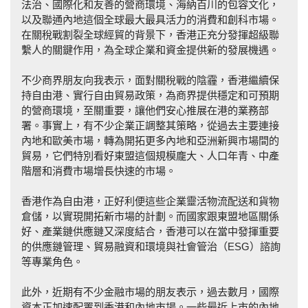
法治、國際化和友善的營商環境、海納百川的包容文化，
以及聯通內地這個全球最大最具活力的消費和創科市場。
在關稅戰割裂全球經貿的背景下，香港正充分發揮超級聯
繫人的關鍵作用，為全球企業和資金提供新的發展機遇。
不少商界朋友向我表示，面對關稅戰的陰霾，香港繼續保
持自由港、實行自由貿易政策，為商界提供穩定和可預期
的營商環境，至關重要，讓他們安心推展在港的業務部
署。事實上，有不少企業正調整其策略，從過去主要連接
內地和歐美市場，轉為開拓更多內地和亞洲新興市場間的
貿易，它們特別看好東盟這個規模龐大、人口年青、中產
階層和消費市場增長快速的市場。
香港作為自由港，正好利便這些企業靈活物流配送和貨物
倉儲，以實現開拓新市場的計劃。而國家跟東盟地區關係
好、產業鏈供應鏈又深度結合，香港可以在當中發揮重要
的供應鏈管理、貿易融資和環境與社會管治（ESG）諮詢
等專業角色。
此外，近期有不少金融市場的朋友表示，過去數月，國際
資本正加速配置到香港和內地市場。一些最近上市的內地