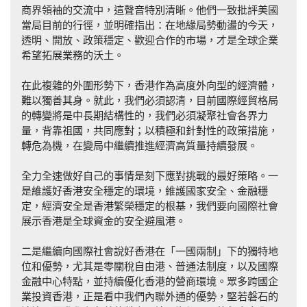
商界領袖的交流中，這聲音特別清晰。他們一致批評美國
當局目前的行徑，並明確指出：在地緣局勢動盪的今天，
透明、開放、政策穩定、歡迎合作的市場，才是全球企業
希望拓展業務的沃土。
在此複雜的外圍形勢下，香港作為高度外向型的經濟體，
難以獨善其身。就此，我們必須認清，目前國際經貿格局
的轉變將是中長期結構性的，我們必須凝聚社會各界力
量，背靠祖國，共同應對；以積極和針對性的政策措施，
轉危為機，在變局中繼續推進經濟高質量持續發展。
全力全速做好自己的事情是刻下應對挑戰的最好策略。一
是維護好香港安全穩定的環境，維護國家安全、金融穩
定，經濟安全是香港繁榮穩定的根基，我們要向國際社會
展示香港是全球資金的安全避風港。
二是繼續向國際社會說好香港在「一國兩制」下的獨特地
位和優勢，尤其是零關稅自由港、普通法制度，以及國際
金融中心特點，並持續優化香港的營商環境。眾多跨國企
業投資香港，正是看中我們內聯外通的優勢，堅若磐石的