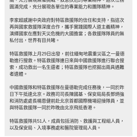
圓滿完成，充分展現各單位的專業能力和團隊精神。
李家超感謝中央政府對特區救援隊的信任和支持，指這次
再與國家救援隊深度合作，攜手實踐國際人道主義精神，
演繹國家在應對天災危機的大國擔當；各救援隊隊員的無
私付出，世界有目共睹。
特區救援隊上月29日出發，前往緬甸地震重災區之一曼德
勒進行搜救。特區救援隊連日來與中國救援隊進行聯合搜
索，成功救出一名生還者；特區救援隊也挖掘出兩具遇難
者遺體。
中國救援隊和特區救援隊在曼德勒完成任務後，一同於昨
日下午抵達北京。政務司司長陳國基、保安局局長鄧炳強
和消防處處長楊恩健前赴北京首都國際機場迎接隊員，並
與特區救援隊一同於昨晚由北京飛抵香港。
特區救援隊共51人，成員包括消防、救護與工程組人員，
以及保安局、入境事務處和醫院管理局人員。