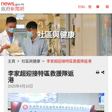
政府新聞網主頁
ENG
簡
選
切
擇
換
工
目
具
錄
社區與健康
主頁
社區與健康
李家超迎接特區救援隊返港
李家超迎接特區救援隊返
港
2025年4月10日