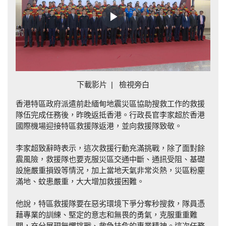
Play
Video
下載影片
|
檢視旁白
香港特區政府派遣前赴緬甸地震災區協助搜救工作的救援
隊伍完成任務後，昨晚返抵香港。行政長官李家超於香港
國際機場迎接特區救援隊返港，並向救援隊致敬。
李家超致辭時表示，這次救援行動充滿挑戰，除了面對餘
震風險，救援隊也要克服災區交通中斷、通訊受阻、基礎
設施嚴重損毀等情況，加上當地天氣非常炎熱，災區粉塵
滿地、蚊患嚴重，大大增加救援困難。
他說，特區救援隊要在惡劣環境下爭分奪秒搜救，隊員憑
藉專業的訓練、堅定的意志和無畏的勇氣，克服重重難
關，充分展現無懼挑戰、救急扶危的專業精神。這次任務