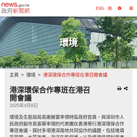
政府新聞網主頁
ENG
簡
選
切
擇
換
工
目
具
錄
環境
主頁
環境
港深環保合作專班在港召開會議
港深環保合作專班在港召
開會議
2025年4月8日
環境及生態局局長謝展寰率領特區政府官員，與深圳市人
民政府副市長張華率領的代表團在香港舉行港深環保合作
專班會議，探討多項港深兩地共同協作的議題，包括堆填