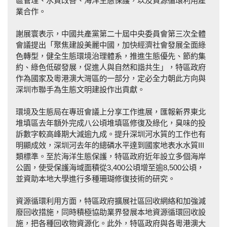
區管理、水質改善、海洋生態保護，以及資源循環利用產
業合作。
謝展寰表示，中國共產黨第二十屆中央委員會第三次全體
會議提出「聚焦建設美麗中國，加快經濟社會發展全面綠
色轉型，健全生態環境治理體系，推進生態優先、節約集
約、綠色低碳發展，促進人與自然和諧共生」，特區政府
作為國家及粵港澳大灣區的一部分，定必全力朝此方向與
深圳市聯手為生態文明建設作出貢獻。
環境及生態局在專班會議上分享工作進展，匯報新界東北
堆填區去年額外完成八公頃堆填區修復及綠化，臭味的投
訴數字較高峰期大減逾九成。提升深圳河水質的工作也有
明顯成效，深圳河去年的總磷水平達到國家地表水水質III
類標準。至於海洋生態保護，特區政府近年設立多個海岸
公園，使受保護海域面積從3,400公頃增至逾8,500公頃，
並資助本地大學進行多種珊瑚修復技術的研究。
資源循環利用方面，特區政府擴展社區回收網絡和加強減
廢回收措施，同時積極協助業界發展本地資源循環回收設
施，把各種回收物資源化。此外，特區政府與各粵港澳大