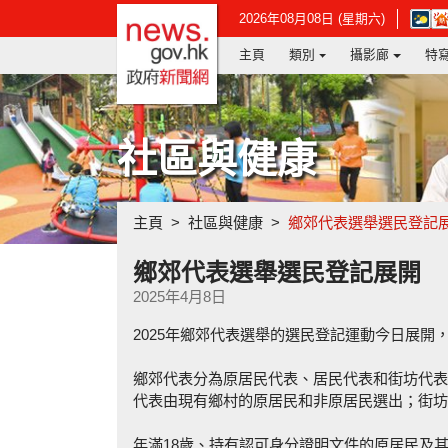
政府新聞網主頁
在
2026年08月08日 (星期六)
新
主頁
類別
攝影廊
特
視
窗
開
啟
連
社區與健康
結
-
香
港
主頁
社區與健康
鄉郊代表選舉選民登記
天
文
台
鄉郊代表選舉選民登記展開
網
2025年4月8日
頁
2025年鄉郊代表選舉的選民登記運動今日展開
鄉郊代表分為原居民代表、居民代表和街坊代表
代表由現有鄉村的原居民和非原居民選出；街坊
年滿18歲、持有認可身分證明文件的原居民及