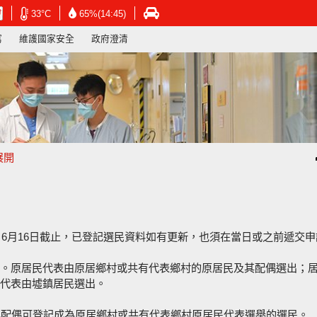
在
在
在
33°C
65%(14:45)
新
新
新
寫
維護國家安全
政府澄清
視
視
視
窗
窗
窗
開
開
開
啟
啟
啟
連
連
連
結
結
結
-
-
-
香
香
香
港
港
港
展開
天
天
運
文
文
輸
台
台
署
網
網
網
頁
頁
頁
，6月16日截止，已登記選民資料如有更新，也須在當日或之前遞交申
。原居民代表由原居鄉村或共有代表鄉村的原居民及其配偶選出；
代表由墟鎮居民選出。
其配偶可登記成為原居鄉村或共有代表鄉村原居民代表選舉的選民。