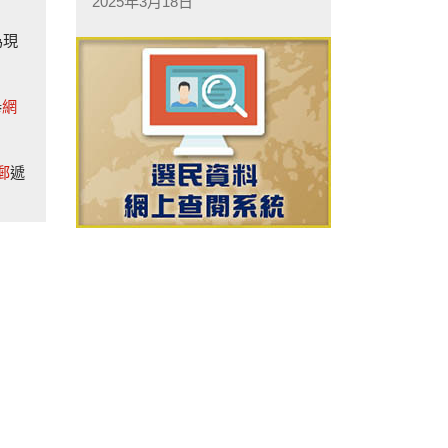
2025年3月18日
為現
舉
網
郵
遞