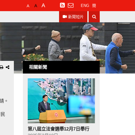
預
較
最
訂
ENG
簡
設
大
大
閱
搜
字
的
的
RSS
新聞短片
尋
體
字
字
大
體
體
小
相關新聞
請。
居民
第八屆立法會選舉12月7日舉行