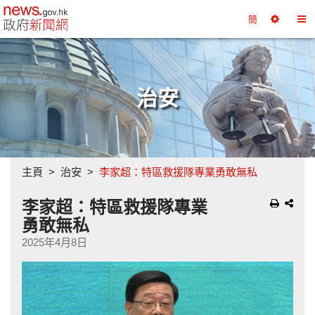
政府新聞網主頁
簡
選
切
擇
換
工
目
具
錄
治安
主頁
治安
李家超：特區救援隊專業勇敢無私
李家超：特區救援隊專業
勇敢無私
2025年4月8日