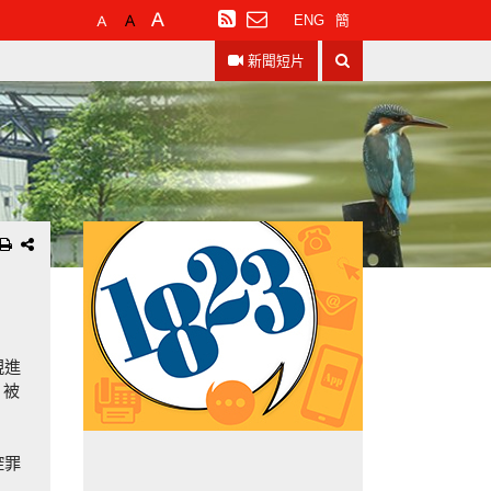
預
較
最
訂
ENG
簡
設
大
大
閱
搜
字
的
的
RSS
新聞短片
尋
體
字
字
大
體
體
小
規進
，被
控罪