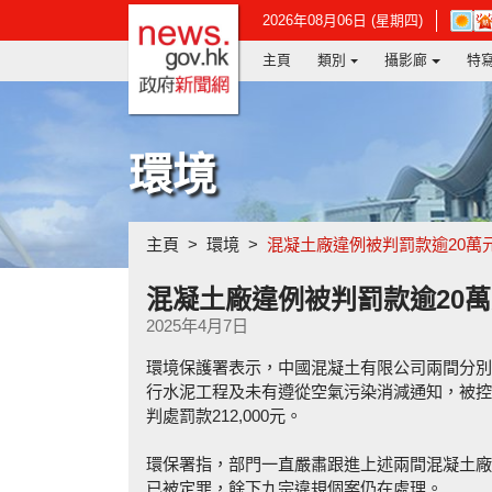
政府新聞網主頁
在
2026年08月06日 (星期四)
新
主頁
類別
攝影廊
特
視
窗
開
啟
連
環境
結
-
香
港
主頁
環境
混凝土廠違例被判罰款逾20萬
天
文
台
混凝土廠違例被判罰款逾20
網
2025年4月7日
頁
環境保護署表示，中國混凝土有限公司兩間分別
行水泥工程及未有遵從空氣污染消減通知，被控
判處罰款212,000元。
環保署指，部門一直嚴肅跟進上述兩間混凝土廠
已被定罪，餘下九宗違規個案仍在處理。