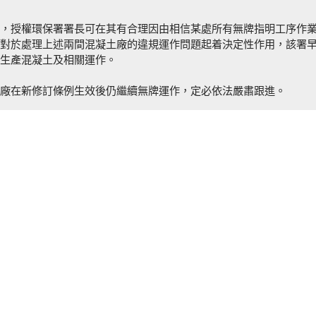
，授權環保署署長可在其有合理因由相信某處所有無牌指明工序作
對於處理上述兩間混凝土廠的違規運作問題起着決定性作用，該署
生產混凝土及相關運作。
土廠在新修訂條例生效後仍繼續無牌運作，定必依法嚴肅跟進。