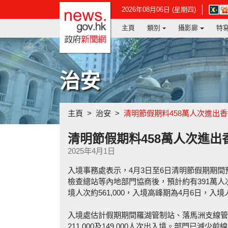
政府新聞網主頁
在
2026年08月06日 (星期四)
新
主頁
類別
攝影廊
特
視
窗
開
啟
連
治安
結
-
香
港
主頁
治安
清明節假期料458萬人次進出
天
文
台
清明節假期料458萬人次進出
網
2025年4月1日
頁
入境事務處表示，4月3日至6日清明節假期期間
檢查總站等內地部門協商後，預計約有391萬
境人次約561,000，入境高峰期為4月6日，入境人次
入境處估計假期期間羅湖管制站、落馬洲支線管制
211,000及149,000人次出入境。部門