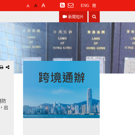
預
較
最
訂
ENG
簡
設
大
大
閱
搜
字
的
的
RSS
新聞短片
尋
體
字
字
大
體
體
小
邊防
，出
車