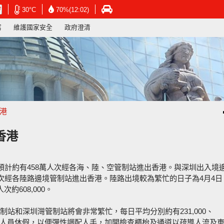
在
在
在
30°C
70%(12:02)
新
新
新
寫
維護國家安全
政府澄清
視
視
視
窗
窗
窗
開
開
開
啟
啟
啟
連
連
連
結
結
結
-
-
-
香
香
香
港
港
港
香港
天
天
運
文
文
輸
台
台
署
香港
網
網
網
頁
頁
頁
預計約有458萬人次經各海、陸、空管制站進出香港。與深圳出入境
人次經各陸路邊境管制站進出香港。陸路出境較為繁忙的日子為4月4日
約608,000。
站和深圳灣管制站將會非常繁忙，每日平均分別約有231,000、
已減少前線人員休假，以便彈性調配人手，加開檢查櫃枱及通道以疏導人流及