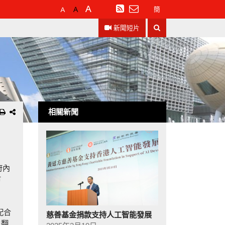
預
較
最
訂
簡
設
大
大
閱
搜
字
的
的
RSS
新聞短片
尋
體
字
字
大
體
體
小
相關新聞
府內
市
配合
慈善基金捐款支持人工智能發展
、翻