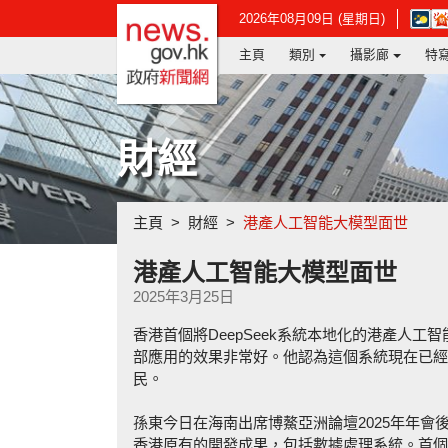
政府新聞網主頁
在
2026年08月09日 (星期日)
新
主頁
類別
攝影廊
特
視
窗
開
啟
連
財經
結
-
香
港
主頁
財經
港產人工智能大模型面世
天
文
台
港產人工智能大模型面世
網
2025年3月25日
頁
香港首個將DeepSeek系統本地化的港產人工
部應用的效果非常好。他認為這個系統現在已經
民。
孫東今日在海南出席博鰲亞洲論壇2025年年會後會
香港原有的開發成果，包括數據處理系統。首個