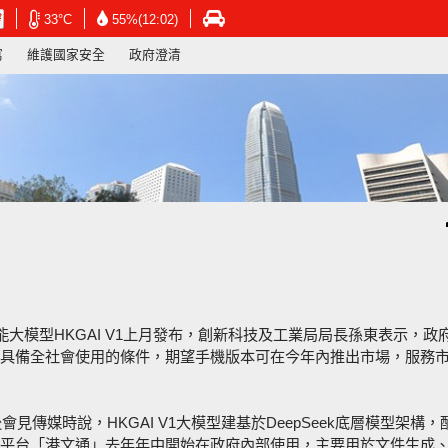
在
在
在
33°C
55%(12:02)
新
新
新
寫
維護國家安全
政府澄清
視
視
視
窗
窗
窗
開
開
開
啟
啟
啟
連
連
連
結
結
結
-
-
-
香
香
香
港
港
港
天
天
運
文
文
輸
台
台
署
網
網
網
頁
頁
頁
智能大模型HKGAI V1上月發布，創新科技及工業局局長孫東表示，政
具備全社會使用的條件，期望手機版本可在今年內推出市場，服務
見傳媒時說，HKGAI V1大模型建基於DeepSeek底層模型架構，
平台「港文通」去年年中開始在政府內部使用，主要用於文件生成