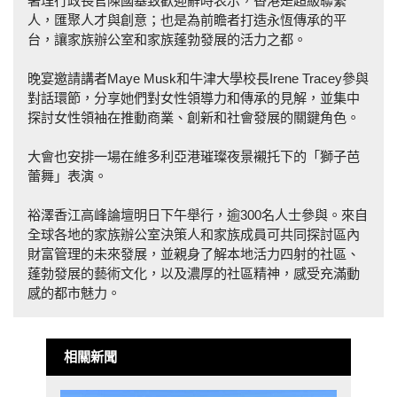
署理行政長官陳國基致歡迎辭時表示，香港是超級聯繫
人，匯聚人才與創意；也是為前瞻者打造永恆傳承的平
台，讓家族辦公室和家族蓬勃發展的活力之都。
晚宴邀請講者Maye Musk和牛津大學校長Irene Tracey參與
對話環節，分享她們對女性領導力和傳承的見解，並集中
探討女性領袖在推動商業、創新和社會發展的關鍵角色。
大會也安排一場在維多利亞港璀璨夜景襯托下的「獅子芭
蕾舞」表演。
裕澤香江高峰論壇明日下午舉行，逾300名人士參與。來自
全球各地的家族辦公室決策人和家族成員可共同探討區內
財富管理的未來發展，並親身了解本地活力四射的社區、
蓬勃發展的藝術文化，以及濃厚的社區精神，感受充滿動
感的都市魅力。
相關新聞