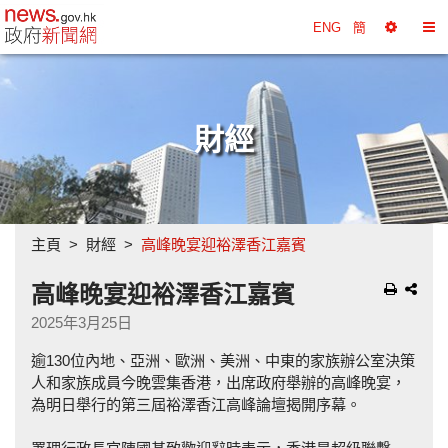
政府新聞網主頁
ENG
簡
選
切
擇
換
工
目
具
錄
財經
主頁
財經
高峰晚宴迎裕澤香江嘉賓
高峰晚宴迎裕澤香江嘉賓
2025年3月25日
逾130位內地、亞洲、歐洲、美洲、中東的家族辦公室決策
人和家族成員今晚雲集香港，出席政府舉辦的高峰晚宴，
為明日舉行的第三屆裕澤香江高峰論壇揭開序幕。