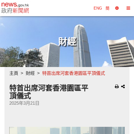
政府新聞網主頁
ENG
簡
選
切
擇
換
工
目
具
錄
財經
主頁
財經
特首出席河套香港園區平頂儀式
特首出席河套香港園區平
頂儀式
2025年3月21日