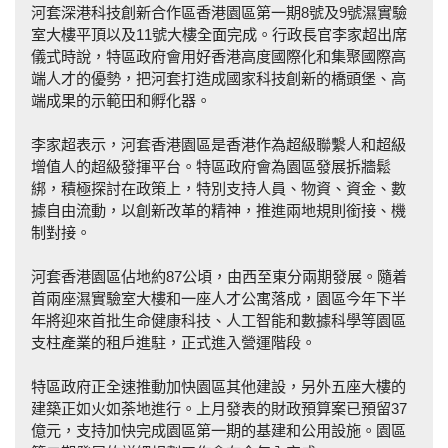
河套深港科技創新合作區香港園區第一期8號及9號濕實驗
室大樓平頂以及11號大樓全面完成。行政長官李家超出席
儀式時說，特區政府會用好香港高度國際化和集聚國際高
端人才的優勢，把河套打造成國家科技創新的橋頭堡、高
端成果的示範田和孵化器。
李家超表示，河套香港園區是香港作為超級聯繫人和超級
增值人的超級發揮平台。特區政府會為園區發展拆牆鬆
綁，積極探討在政策上，特別支持人員、物資、資金、數
據自由流動，以創新改革的精神，推進兩地規則銜接、機
制對接。
河套香港園區佔地約87公頃，由西至東分兩期發展。隨着
首兩座濕實驗室大樓和一座人才公寓落成，園區今年下半
年將迎來首批生命健康科技、人工智能和數據科學等園區
支柱產業的租戶進駐，正式進入營運階段。
特區政府正全速推動加快園區其他建設，另外五座大樓的
建築正如火如荼地進行。上月發表的財政預算案已預留37
億元，支持加快完成園區第一期的基建和公用設施。園區