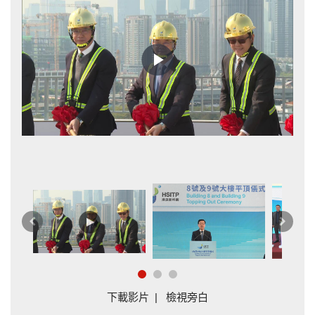
Play
Video
拆
上
下
一
一
篇
篇
下載影片
|
檢視旁白