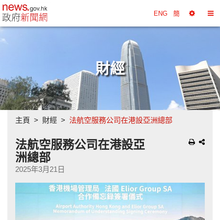
政府新聞網主頁
ENG
簡
選
切
擇
換
工
目
具
錄
財經
主頁
財經
法航空服務公司在港設亞洲總部
法航空服務公司在港設亞
洲總部
2025年3月21日