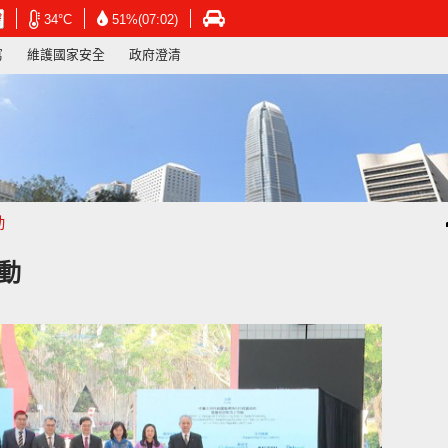
在
在
在
34°C
51%(07:02)
新
新
新
寫
維護國家安全
政府澄清
視
視
視
窗
窗
窗
開
開
開
啟
啟
啟
連
連
連
結
結
結
-
-
-
香
香
香
港
港
港
動
天
天
運
文
文
輸
台
台
署
動
網
網
網
頁
頁
頁