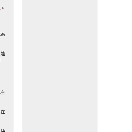
誌
。
能為
量連
創
心主
後在
以快