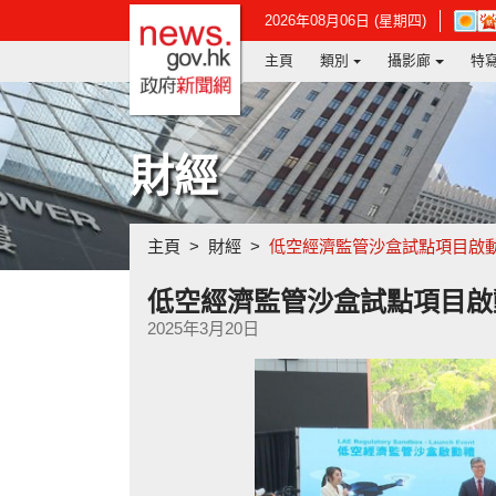
政府新聞網主頁
在
2026年08月06日 (星期四)
新
主頁
類別
攝影廊
特
視
窗
開
啟
連
財經
結
-
香
港
主頁
財經
低空經濟監管沙盒試點項目啟
天
文
台
低空經濟監管沙盒試點項目啟
網
2025年3月20日
頁