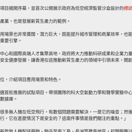
項目揭開序幕，並首次公開展示政府為低空經濟監管沙盒設計的
標
產業，也是發展新質生產力的範例。
用場景也非常廣闊，潛力巨大，既能提升城市管理和商業效率，也
重要引擎。
中心和國際高端人才集聚高地，政府將大力推動科研成果和企業力
安全健康發展，讓香港在這推動新質生產力的領域中引領未來，開
位，介紹項目應用場景和特色。
選首批推展的試點項目。帶領團隊的科大空氣動力學和聲學實驗中
數據庫。
很多無人機在低空飛行，有數個問題需要解決，一是它的噪音；然
行，它在甚麼情況下是安全的？這兩件事情是我們關注的重點。」
新款無人機配送藥物、物品至南丫島、長洲等離島地區，初期服務