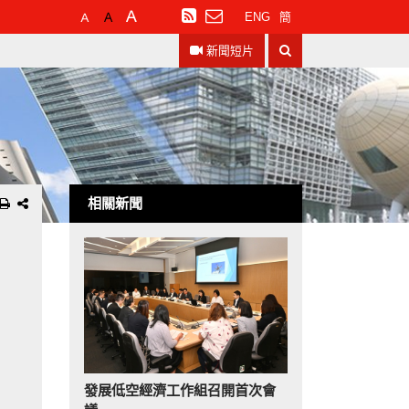
預
較
最
訂
ENG
簡
設
大
大
閱
搜
字
的
的
RSS
新聞短片
尋
體
字
字
大
體
體
小
相關新聞
發展低空經濟工作組召開首次會