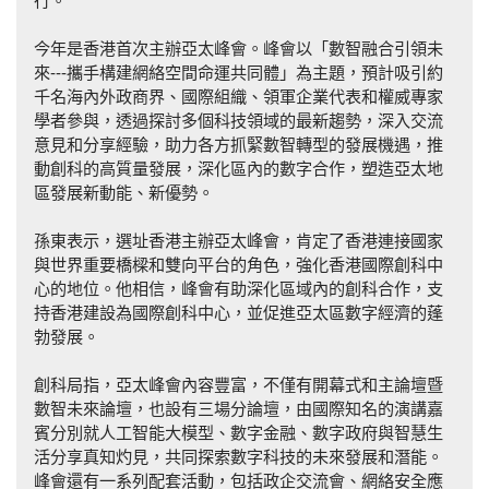
行。
今年是香港首次主辦亞太峰會。峰會以「數智融合引領未
來---攜手構建網絡空間命運共同體」為主題，預計吸引約
千名海內外政商界、國際組織、領軍企業代表和權威專家
學者參與，透過探討多個科技領域的最新趨勢，深入交流
意見和分享經驗，助力各方抓緊數智轉型的發展機遇，推
動創科的高質量發展，深化區內的數字合作，塑造亞太地
區發展新動能、新優勢。
孫東表示，選址香港主辦亞太峰會，肯定了香港連接國家
與世界重要橋樑和雙向平台的角色，強化香港國際創科中
心的地位。他相信，峰會有助深化區域內的創科合作，支
持香港建設為國際創科中心，並促進亞太區數字經濟的蓬
勃發展。
創科局指，亞太峰會內容豐富，不僅有開幕式和主論壇暨
數智未來論壇，也設有三場分論壇，由國際知名的演講嘉
賓分別就人工智能大模型、數字金融、數字政府與智慧生
活分享真知灼見，共同探索數字科技的未來發展和潛能。
峰會還有一系列配套活動，包括政企交流會、網絡安全應