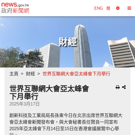
政府新聞網主頁
ENG
簡
選
切
擇
換
工
目
具
錄
財經
主頁
財經
世界互聯網大會亞太峰會下月舉行
世界互聯網大會亞太峰會
下月舉行
2025年3月17日
創新科技及工業局局長孫東今日在北京出席世界互聯網大
會亞太峰會新聞發布會，與大會秘書長任賢良一同宣布
2025年亞太峰會下月14日至15日在香港會議展覽中心舉