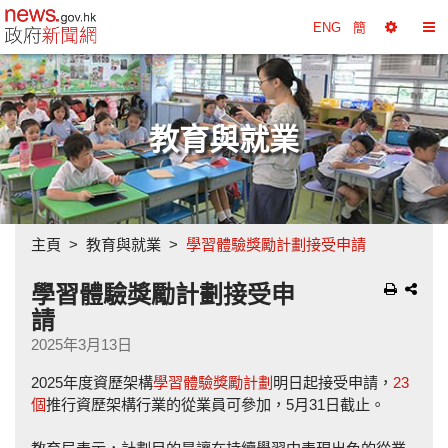
政府新聞網主頁
ENG
簡
選
切
擇
換
工
目
具
錄
教育與就業
主頁
教育與就業
學習體驗獎勵計劃接受申請
學習體驗獎勵計劃接受申
請
2025年3月13日
2025年度資歷架構
學習體驗獎勵計劃
明日起接受申請，
23
個
推行資歷架構行業的從業員可參加，5月31日截止。