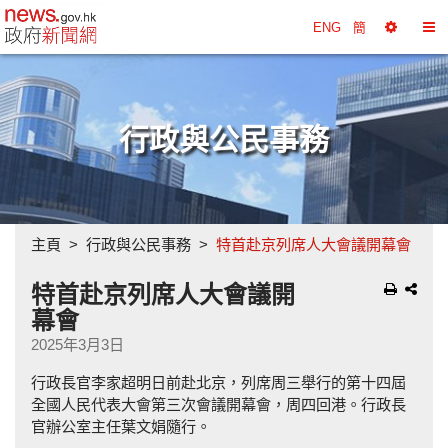
政府新聞網主頁
ENG
簡
選
切
擇
換
工
目
具
錄
行政與公民事務
主頁
行政與公民事務
特首赴京列席人大會議開幕會
特首赴京列席人大會議開
幕會
2025年3月3日
行政長官李家超明日前赴北京，列席周三舉行的第十四屆
全國人民代表大會第三次會議開幕會，周四回港。行政長
官辦公室主任葉文娟隨行。