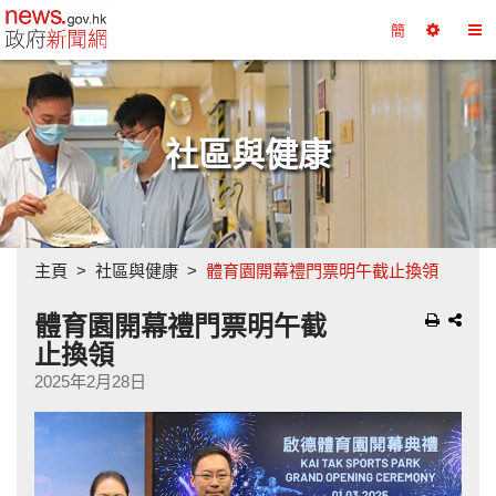
政府新聞網主頁
簡
選
切
擇
換
工
目
具
錄
社區與健康
主頁
社區與健康
體育園開幕禮門票明午截止換領
體育園開幕禮門票明午截
止換領
2025年2月28日