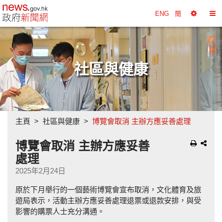
政府新聞網主頁
ENG
簡
選
切
擇
換
工
目
具
錄
社區與健康
主頁
社區與健康
博覽會取消 主辦方應妥善處理
博覽會取消 主辦方應妥善
處理
2025年2月24日
原於下月舉行的一個藝術博覽會宣布取消，文化體育及旅
遊局表示，活動主辦方應妥善處理退票或退款安排，與受
影響的購票人士充分溝通。