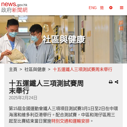
政府新聞網主頁
ENG
簡
選
切
擇
換
工
目
具
錄
社區與健康
主頁
社區與健康
十五運鐵人三項測試賽周末舉行
十五運鐵人三項測試賽周
末舉行
2025年2月24日
第15屆全國運動會鐵人三項項目測試賽3月1日至2日在中環
海濱和維多利亞港舉行。配合測試賽，中區和灣仔區周三
起至比賽結束當日實施
特別交通和運輸安排
。