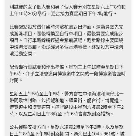
測試賽的女子個人賽和男子個人賽分別在星期六上午8時和
上午10時30分舉行，混合接力賽星期日下午2時進行。
比賽起點設於灣仔臨時海濱花園對出海面，運動員需先完
成游泳項目，隨後轉換至自行車項目，最後需要完成跑步
項目。自行車路線將經過金紫荊廣場，跑步路線主要圍繞
中環海濱長廊，沿途經過多個香港地標，終點設於中環海
濱活動空間。
配合舉行測試賽和作出準備，星期三上午10時至星期日下
午6時，介乎立法會道與博覽道中之間的一段博覽道會臨時
封閉。
星期五上午5時至上午8時，警方會在中環海濱和灣仔北一
帶間歇性封路，包括龍和道、耀星街、龍合街、博覽道、
博覽道中和博覽道東。這些路段由星期六凌晨2時至下午2
時，以及星期日上午8時至下午6時會實施封路措施。
公共運輸安排方面，星期六凌晨2時至下午2時，以及星期
日上午8時至下午6時封路期間，過海巴士104、961號、城