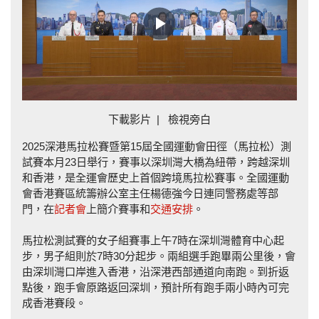
Play
Video
下載影片
|
檢視旁白
2025深港馬拉松賽暨第15屆全國運動會田徑（馬拉松）測
試賽本月23日舉行，賽事以深圳灣大橋為紐帶，跨越深圳
和香港，是全運會歷史上首個跨境馬拉松賽事。全國運動
會香港賽區統籌辦公室主任楊德強今日連同警務處等部
門，在
記者會
上簡介賽事和
交通安排
。
馬拉松測試賽的女子組賽事上午7時在深圳灣體育中心起
步，男子組則於7時30分起步。兩組選手跑畢兩公里後，會
由深圳灣口岸進入香港，沿深港西部通道向南跑。到折返
點後，跑手會原路返回深圳，預計所有跑手兩小時內可完
成香港賽段。