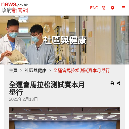
政府新聞網主頁
ENG
簡
選
切
擇
換
工
目
具
錄
社區與健康
主頁
社區與健康
全運會馬拉松測試賽本月舉行
全運會馬拉松測試賽本月
舉行
2025年2月13日