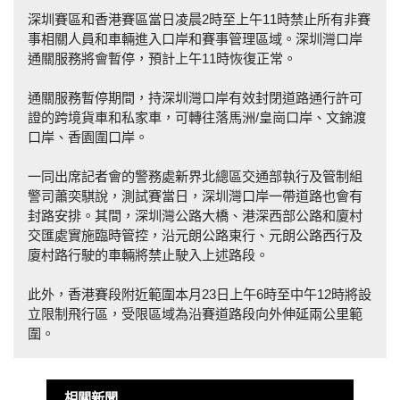
深圳賽區和香港賽區當日凌晨2時至上午11時禁止所有非賽
事相關人員和車輛進入口岸和賽事管理區域。深圳灣口岸
通關服務將會暫停，預計上午11時恢復正常。
通關服務暫停期間，持深圳灣口岸有效封閉道路通行許可
證的跨境貨車和私家車，可轉往落馬洲/皇崗口岸、文錦渡
口岸、香園圍口岸。
一同出席記者會的警務處新界北總區交通部執行及管制組
警司蕭奕騏說，測試賽當日，深圳灣口岸一帶道路也會有
封路安排。其間，深圳灣公路大橋、港深西部公路和廈村
交匯處實施臨時管控，沿元朗公路東行、元朗公路西行及
廈村路行駛的車輛將禁止駛入上述路段。
此外，香港賽段附近範圍本月23日上午6時至中午12時將設
立限制飛行區，受限區域為沿賽道路段向外伸延兩公里範
圍。
相關新聞