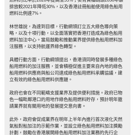
排放較2021年降低30%，以及香港註冊船舶使用綠色船用
燃料比例達7%。
林世雄說，為達到目標，行動網領訂立五大綠色導向策
略，以及十項行動，以全面落實把香港打造成為綠色船用
燃料加注中心。當局鼓勵和推動業界提供綠色船用燃料加
注服務，以支持航運界綠色轉型。
具體行動方面，行動綱領提出，香港須同時發展多種綠色
船用燃料的加注服務，並會積極促進主要來自內地的綠色
船用燃料供應商與船公司達成綠色船用燃料承購協議，建
立有效的綠色船用燃料供應鏈。
政府也會在不同範疇支援業界及提供便利措施。政府已物
色一幅毗鄰港口的用地作綠色船用燃料貯存，預計明年邀
請業界就有關用地的發展提交意向書。
此外，政府會促成業界在明年上半年內進行首次液化天然
氣船對船加注的示範作業，並設立綠色船用燃料加注獎勵
計劃，鼓勵在香港展開綠色船用燃料加注業務的先行企