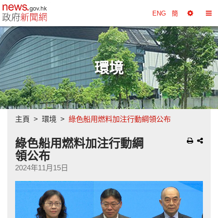
政府新聞網主頁
ENG
簡
選
切
擇
換
工
目
具
錄
環境
主頁
環境
綠色船用燃料加注行動綱領公布
綠色船用燃料加注行動綱
領公布
2024年11月15日