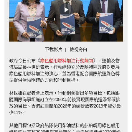
Play
Video
下載影片
|
檢視旁白
政府今日公布《
綠色船用燃料加注行動綱領
》，運輸及物
流局局長林世雄表示，行動綱領充分反映特區政府對發展
綠色船用燃料加注的決心，並為香港配合國際航運綠色轉
型提供清晰明確的方向和行動目標。
林世雄在記者會上表示，行動綱領提出多項目標，包括跟
隨國際海事組織訂立在2050年前後實現國際航運淨零碳排
放的目標、香港註冊船舶2026年的碳排放較2019年減少最
少11%。
其他目標包括政府船隊使用柴油燃料的船舶轉用綠色船用
燃料的比率於2026年提高至55%；葵青貨櫃碼頭2030年碳