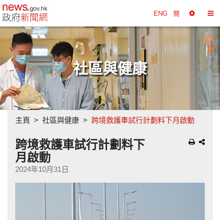
政府新聞網主頁
ENG
簡
選
切
擇
換
工
目
具
錄
社區與健康
主頁
社區與健康
跨境救護車試行計劃料下月啟動
跨境救護車試行計劃料下
月啟動
2024年10月31日