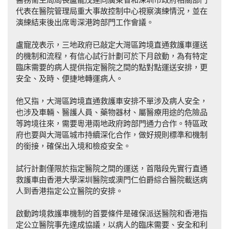
代表在醫院管理局重大事故控制中心視察演練情況，並在
演練結束後出席粵深港跨部門工作會議。
盧寵茂表示，三地政府已敲定大灣區跨境直通救護車運送
的機制和流程，有信心試行計劃可於下月啟動，為有特定
臨床需要的病人提供指定醫院之間的點對點運送安排，更
安全、及時、便捷地轉運病人。
他又指，大灣區跨境直通救護車安排不單涉及病人安全，
也涉及車輛、醫護人員、藥物器材、屬醫療用途的危險品
等跨境往來，需要粵港兩地政府跨部門通力合作。特區政
府也要與大灣區城市持續深化合作，做好規則標準和機制
的銜接，確保出入境和檢疫安全。
試行計劃僅限於指定醫院之間的運送，首階段先實行直通
救護車由香港大學深圳醫院或澳門仁伯爵綜合醫院載送病
人到香港指定公立醫院的安排。
啟動跨境救護車機制的首要條件是確保派送醫院和香港指
定公立醫院事先達成協議，以病人的臨床需要、安全和利