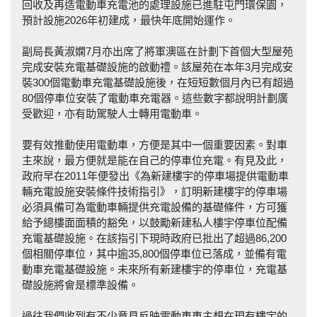
回收及再造電動車充電池的處理設施已進駐屯門環保園，
預計設施2026年初建成，最快年底開始運作。
副局長黃淑嫻7月亦出席了將軍澳區在計劃下首個大型屋苑
完成安裝充電基礎設施的啟動禮。該屋苑在本年3月完成安
裝300個電動車充電基礎設施後，在短短數個月內已有超過
80個停車位安裝了電動車充電器。這些數字都說明計劃廣
受歡迎，亦有助駕駛人士轉用電動車。
要有效推動使用電動車，方便是其中一個重要因素。對車
主來說，最方便就是能在自己的停車位充電。有見及此，
政府早在2011年便發出《為新建樓宇的停車場提供電動車
輛充電設施安裝條件技術指引》，訂明新建樓宇的停車場
必須具備可為電動車輛提供充電設備的基礎條件，方可獲
給予總樓面面積的豁免，以鼓勵新建私人樓宇停車位配備
充電基礎設施。在該指引下現時政府已批出了超過86,200
個相關停車位，其中逾35,800個停車位已落成，並備有電
動車充電基礎設施。未來所有新建樓宇的停車位，充電基
礎設施將會是標準設備。
過往我們收到有不少意見反映電動車車主想在現有樓宇的