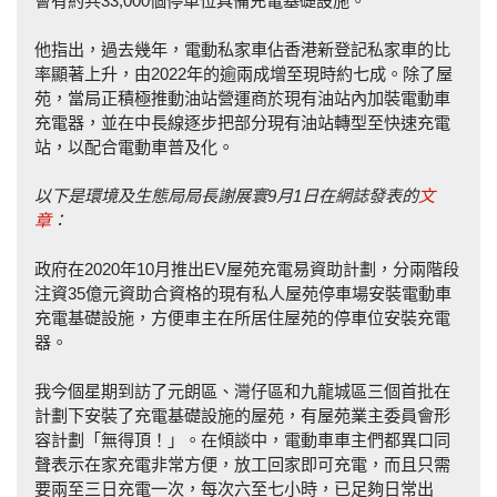
會有約共33,000個停車位具備充電基礎設施。
他指出，過去幾年，電動私家車佔香港新登記私家車的比
率顯著上升，由2022年的逾兩成增至現時約七成。除了屋
苑，當局正積極推動油站營運商於現有油站內加裝電動車
充電器，並在中長線逐步把部分現有油站轉型至快速充電
站，以配合電動車普及化。
以下是環境及生態局局長謝展寰9月1日在網誌發表的
文
章
：
政府在2020年10月推出EV屋苑充電易資助計劃，分兩階段
注資35億元資助合資格的現有私人屋苑停車場安裝電動車
充電基礎設施，方便車主在所居住屋苑的停車位安裝充電
器。
我今個星期到訪了元朗區、灣仔區和九龍城區三個首批在
計劃下安裝了充電基礎設施的屋苑，有屋苑業主委員會形
容計劃「無得頂！」。在傾談中，電動車車主們都異口同
聲表示在家充電非常方便，放工回家即可充電，而且只需
要兩至三日充電一次，每次六至七小時，已足夠日常出