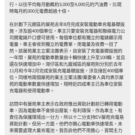
行。以往平均每月動輒約3,000至4,000元的汽油費，比現
時每月約300元電費超過十倍。
在計劃下元朗區的屋苑去年8月完成安裝電動車充電基礎設
施，涉及逾400個車位，車主只要安裝充電器和聯絡電力公
司開電錶戶口便可使用。每個車位都有獨立的電錶顯示用
電量，車主會收到獨立的電費單，用電量及收費一目了
然。該屋苑業主立案法團表示，自安裝了充電基礎設施的
一年間，屋苑的電動車數量由十輛快速上升至100輛，並且
還在快速增加中。灣仔區和九龍城區的屋苑則分別於去年
11月和今年2月完成安裝充電基礎設施，涉及接近400個車
位。同樣地兩個屋苑的業主立案法團/業委會人員均表示屋
苑的電動車數量快速增加，現時近四成車主已為車位安裝
充電器和使用電動車。
訪問中有屋苑車主表示在政府推出資助計劃前已轉用電動
車，因為電動車不會排出廢氣，有利環保，作為車主，有
責任為保護環境出一分力，所以十二分支持EV屋苑充電易
資助計劃。但另一方面，他們亦關心電動車快速增長，未
來需要處理大量充電池。我告訴他們不用擔心，首間主力