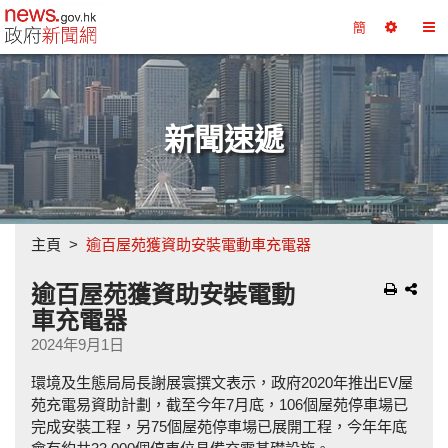
政府新聞網主頁
簡
選
切
擇
換
工
目
具
錄
新聞速遞
主頁
逾百屋苑獲資助安裝電動車充電器
逾百屋苑獲資助安裝電動
車充電器
2024年9月1日
環境及生態局局長謝展寰撰文表示，政府2020年推出EV屋
苑充電易資助計劃，截至今年7月底，106個屋苑停車場已
完成安裝工程，另75個屋苑停車場已展開工程，今年年底