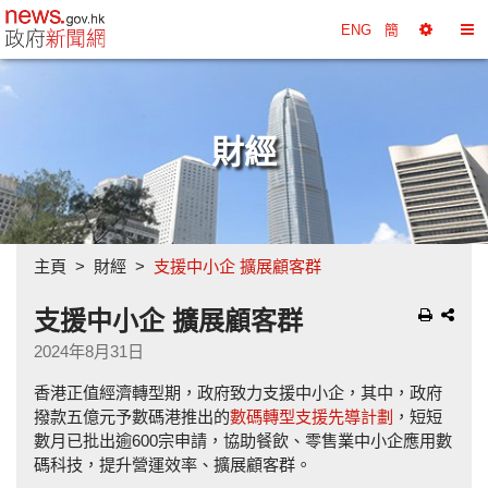
政府新聞網主頁
ENG
簡
選
切
擇
換
工
目
具
錄
財經
主頁
財經
支援中小企 擴展顧客群
支援中小企 擴展顧客群
2024年8月31日
香港正值經濟轉型期，政府致力支援中小企，其中，政府
撥款五億元予數碼港推出的
數碼轉型支援先導計劃
，短短
數月已批出逾600宗申請，協助餐飲、零售業中小企應用數
碼科技，提升營運效率、擴展顧客群。