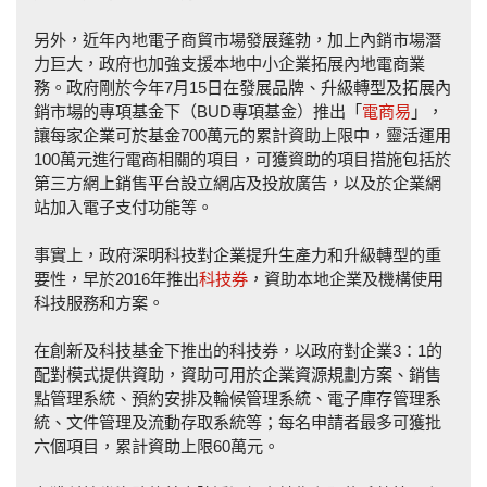
另外，近年內地電子商貿市場發展蓬勃，加上內銷市場潛
力巨大，政府也加強支援本地中小企業拓展內地電商業
務。政府剛於今年7月15日在發展品牌、升級轉型及拓展內
銷市場的專項基金下（BUD專項基金）推出「
電商易
」，
讓每家企業可於基金700萬元的累計資助上限中，靈活運用
100萬元進行電商相關的項目，可獲資助的項目措施包括於
第三方網上銷售平台設立網店及投放廣告，以及於企業網
站加入電子支付功能等。
事實上，政府深明科技對企業提升生產力和升級轉型的重
要性，早於2016年推出
科技券
，資助本地企業及機構使用
科技服務和方案。
在創新及科技基金下推出的科技券，以政府對企業3：1的
配對模式提供資助，資助可用於企業資源規劃方案、銷售
點管理系統、預約安排及輪候管理系統、電子庫存管理系
統、文件管理及流動存取系統等；每名申請者最多可獲批
六個項目，累計資助上限60萬元。